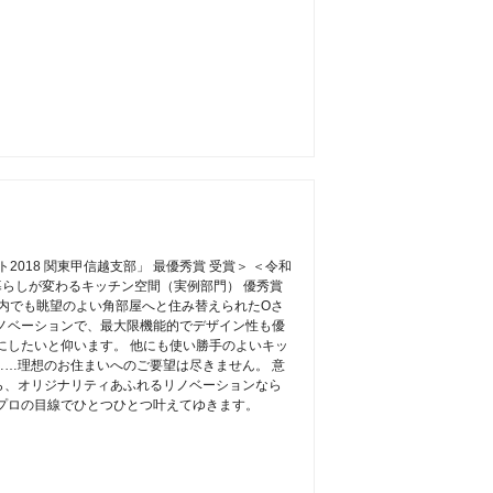
2018 関東甲信越支部」 最優秀賞 受賞＞ ＜令和
暮らしが変わるキッチン空間（実例部門） 優秀賞
ン内でも眺望のよい角部屋へと住み替えられたOさ
ノベーションで、最大限機能的でデザイン性も優
にしたいと仰います。 他にも使い勝手のよいキッ
…理想のお住まいへのご要望は尽きません。 意
ら、オリジナリティあふれるリノベーションなら
プロの目線でひとつひとつ叶えてゆきます。