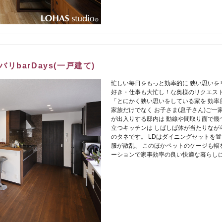
barDays(一戸建て)
忙しい毎日をもっと効率的に 狭い思いを
好き・仕事も大忙し！な奥様のリクエスト
「とにかく狭い思いをしている家を 効率
家族だけでなく お子さま(息子さん)ご一
が出入りする邸内は 動線や間取り面で幾
立つキッチンは しばしば体が当たりなが
のタネです。 LDはダイニングセットを置
服が散乱、 このほかペットのケージも幅
ーションで家事効率の良い快適な暮らし