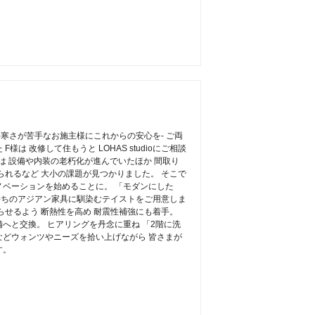
-寒さが苦手なお施主様にこれからの安心を- ご両
は 改修して住もうと LOHAS studioにご相談
は 設備や内装の老朽化が進んでいたほか 間取り
られるなど 大小の課題が見つかりました。 そこで
ベーションを始めることに。 「モダンにした
手持ちのアジアン家具に馴染むテイストをご用意しま
らせるよう 断熱性を高め 耐震性補強にも着手。
へと交換。 ヒアリングを丹念に重ね 「2階に洗
どウォンツやニーズを拾い上げながら 皆さまが
す。