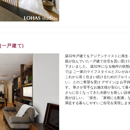
(一戸建て)
築32年戸建てをアジアンテイストに再生 
親が住んでいた一戸建て住宅を貰い受けた F様
下さいました。 築32年になる物件の状態
では ご一家のライフスタイルとズレがみ
これから長く住まい続けるためのフルリノ
い」 とのご希望を受け デザインは お
す。 寒さが苦手なお施主様が安心して暮
さらに古くなってきた水廻りを新しい設備
面がほしい」「採光」「家相にも配慮」な
満足する暮らしやすいご自宅を実現しま