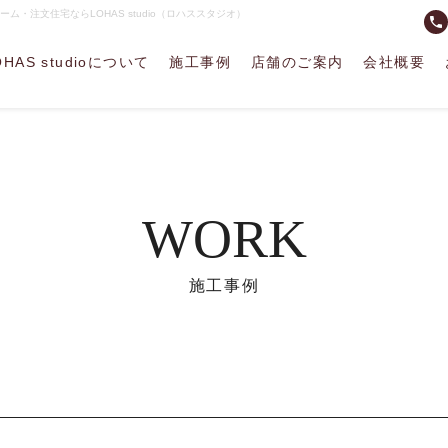
ム・注文住宅ならLOHAS studio（ロハススタジオ）
phone
OHAS studioについて
施工事例
店舗のご案内
会社概要
WORK
施工事例