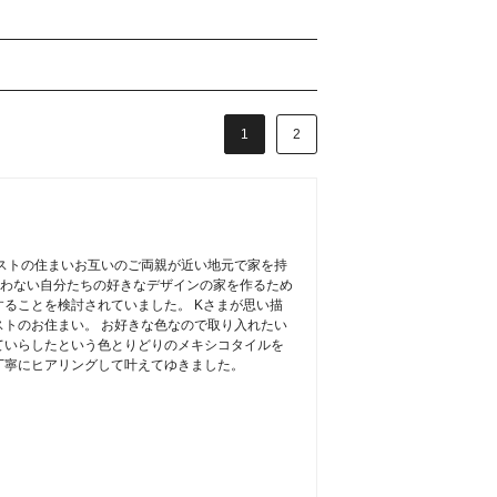
1
2
ストの住まいお互いのご両親が近い地元で家を持
叶わない自分たちの好きなデザインの家を作るため
ることを検討されていました。 Kさまが思い描
トのお住まい。 お好きな色なので取り入れたい
ていらしたという色とりどりのメキシコタイルを
丁寧にヒアリングして叶えてゆきました。