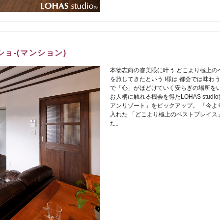
ョ-(マンション)
本物志向の審美眼に叶う どこより極上の
を旅してきたという I様は 都会では味わ
で「心」がほどけていく安らぎの場所をい
お人柄に触れる機会を得たLOHAS stu
アンリゾート」をピックアップ。 「今よ
入れた 「どこより極上のベストプレイス
た。