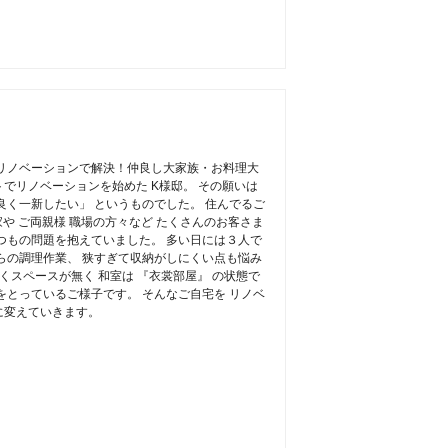
リノベーションで解決！仲良し大家族・お料理大
でリノベーションを始めた K様邸。 その願いは
良く一新したい」 というものでした。 住んでるご
家や ご両親様 職場の方々など たくさんのお客さま
つもの問題を抱えていました。 多い日には３人で
らの調理作業、 狭すぎて収納がしにくい点も悩み
くスペースが無く 和室は 『衣裳部屋』 の状態で
をとっているご様子です。 そんなご自宅を リノベ
に変えていきます。