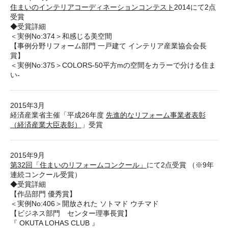
住まいのインテリアコーディネーションコンテスト
2014にて2点
受賞
◆受賞詳細
＜実例No:374＞和感じる美空間
【事例分野リフォーム部門 一戸建て インテリア産業協会会長
賞】
＜実例No:375＞COLORS-50平方mの空間をカラーで分ける住ま
い-
2015年3月
経済産業省主催「平成26年度
先進的なリフォーム事業者表彰
（経済産業大臣表彰）
」受賞
2015年9月
第32回「住まいのリフォームコンクール」
にて2点受賞 （※9年
連続コンクール受賞）
◆受賞詳細
【作品部門 優秀賞】
＜実例No:406＞開放された ソトマド ウチマド
【ビジネス部門 センター理事長賞】
『 OKUTA LOHAS CLUB 』