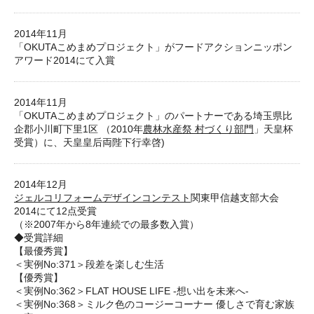
2014年11月
「OKUTAこめまめプロジェクト」がフードアクションニッポン
アワード2014にて入賞
2014年11月
「OKUTAこめまめプロジェクト」のパートナーである埼玉県比
企郡小川町下里1区 （2010年
農林水産祭 村づくり部門
」天皇杯
受賞）に、天皇皇后両陛下行幸啓)
2014年12月
ジェルコリフォームデザインコンテスト
関東甲信越支部大会
2014にて12点受賞
（※2007年から8年連続での最多数入賞）
◆受賞詳細
【最優秀賞】
＜実例No:371＞段差を楽しむ生活
【優秀賞】
＜実例No:362＞FLAT HOUSE LIFE -想い出を未来へ-
＜実例No:368＞ミルク色のコージーコーナー 優しさで育む家族