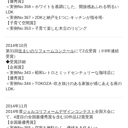
【優秀賞】
＜実例No:358＞ホワイトを基調にした、開放感あふれる明るい
LDK
＜実例No:367＞2DKと納戸を1つに-キッチンが指令塔-
【子育て空間賞】
＜実例No:353＞子育て楽しむ木立のリビング
2014年10月
第31回
住まいのリフォームコンクール
にて2点受賞（※8年連続
受賞）
◆受賞詳細
【企画賞】
＜実例No:343＞昭和レトロとミッドセンチュリーな珈琲店に
【優秀賞】
＜実例No:344＞TOKOZA -吹き抜けのある家族が感じあえる座の
LDK-
2014年11月
2014年度
ジェルコリフォームデザインコンテスト
全国大会に
て、4度目の全国最優秀賞を含む10作品12賞受賞
【全国最優秀賞】
＜実例No:355＞空室を無駄なく、価値ある住まいへ