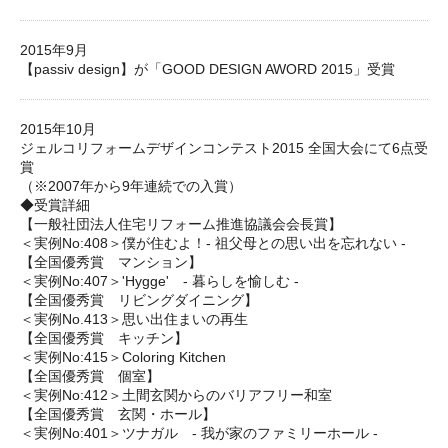
2015年9月
【passiv design】が「GOOD DESIGN AWORD 2015」受賞
2015年10月
ジェルコリフォームデザインコンテスト2015 全国大会にて6点受
賞
（※2007年から9年連続での入賞）
◆受賞詳細
【一般社団法人住宅リフォーム推進協議会会長賞】
＜実例No:408＞僕が住むよ！- 祖父母との思い出を忘れない -
【全国優秀賞 マンション】
＜実例No:407＞'Hygge' - 暮らしを愉しむ -
【全国優秀賞 リビングダイニング】
＜実例No.413＞思い出住まいの再生
【全国優秀賞 キッチン】
＜実例No:415＞Coloring Kitchen
【全国優秀賞 個室】
＜実例No:412＞土間玄関からのバリアフリー和室
【全国優秀賞 玄関・ホール】
＜実例No:401＞ツナガル - 我が家のファミリーホール -