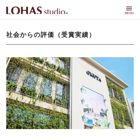
menu
MENU
社会からの評価（受賞実績）