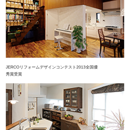
JERCOリフォームデザインコンテスト2013全国優
秀賞受賞