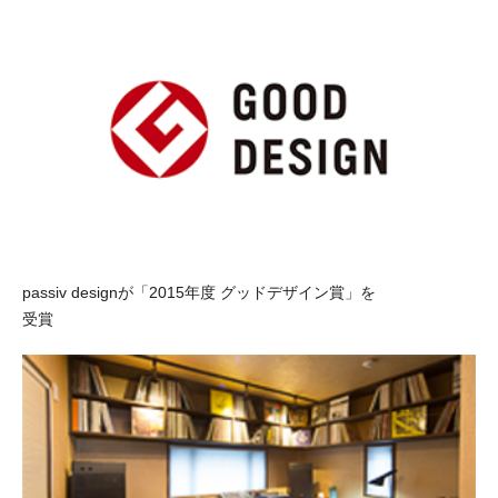
passiv designが「2015年度 グッドデザイン賞」を
受賞