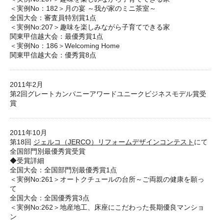
＜実例No：182＞月の宴 ～我が家のミニ茶室～
全国大会：審査員特別賞1点
＜実例No:207＞趣味を楽しみながら子育てできる家
関東甲信越大会：最優秀賞1点
＜実例No：186＞Welcoming Home
関東甲信越大会：優秀賞8点
2011年2月
第2回グレートカンパニーアワードユニークビジネスモデル賞受
賞
2011年10月
第18回
ジェルコ（JERCO）リフォームデザインコンテスト
にて
全国部門別最優秀賞受賞
◆受賞詳細
全国大会：全国部門別最優秀賞1点
＜実例No:261＞オートクチュールの台所～ご両親の健康を願っ
て
全国大会：全国優秀賞3点
＜実例No:262＞地産地工、床座にこだわった長期優良マンショ
ン