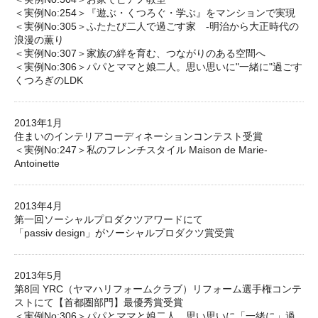
＜実例No:254＞『遊ぶ・くつろぐ・学ぶ』をマンションで実現
＜実例No:305＞ふたたび二人で過ごす家 -明治から大正時代の
浪漫の薫り
＜実例No:307＞家族の絆を育む、つながりのある空間へ
＜実例No:306＞パパとママと娘二人。思い思いに"一緒に"過ごす
くつろぎのLDK
2013年1月
住まいのインテリアコーディネーションコンテスト受賞
＜実例No:247＞私のフレンチスタイル Maison de Marie-
Antoinette
2013年4月
第一回ソーシャルプロダクツアワードにて
「passiv design」がソーシャルプロダクツ賞受賞
2013年5月
第8回 YRC（ヤマハリフォームクラブ）リフォーム選手権コンテ
ストにて【首都圏部門】最優秀賞受賞
＜実例No:306＞パパとママと娘二人。思い思いに「一緒に」過