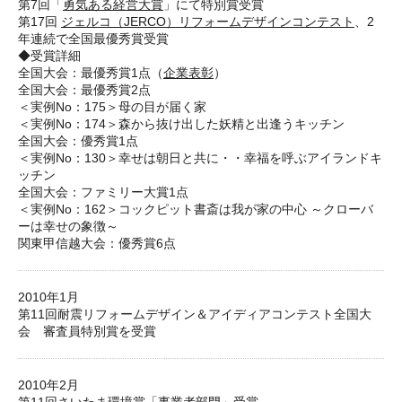
第7回「
勇気ある経営大賞
」にて特別賞受賞
第17回
ジェルコ（JERCO）リフォームデザインコンテスト
、2
年連続で全国最優秀賞受賞
◆受賞詳細
全国大会：最優秀賞1点（
企業表彰
）
全国大会：最優秀賞2点
＜実例No：175＞母の目が届く家
＜実例No：174＞森から抜け出した妖精と出逢うキッチン
全国大会：優秀賞1点
＜実例No：130＞幸せは朝日と共に・・幸福を呼ぶアイランドキ
ッチン
全国大会：ファミリー大賞1点
＜実例No：162＞コックピット書斎は我が家の中心 ～クローバ
ーは幸せの象徴～
関東甲信越大会：優秀賞6点
2010年1月
第11回耐震リフォームデザイン＆アイディアコンテスト全国大
会 審査員特別賞を受賞
2010年2月