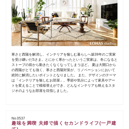
寒さと西陽を解消し、インテリアを愉しむ暮らしへ築39年のご実家
を受け継いだSさま。とにかく寒かったというご実家は、冬になると
ストーブの前から動きたくなくなってしまうほど。 夏は大開口から
の西陽がとても強く、寒さと西陽対策が、リノベーションにおいて
絶対に解消したいポイントとなりました。 また、デザインのテーマ
は「インテリアを愉しむお部屋」。季節や気分によって家具やアー
トを変えることで模様替えができ、どんなインテリアも映えるスタ
ジオのようなお部屋を目指しました。
No.0537
趣味を満喫 夫婦で描くセカンドライフ(一戸建