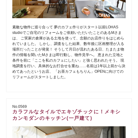
素敵な物件に巡り合って 夢のカフェ作りがスタート以前LOHAS
studioでご自宅のリフォームをご依頼いただいたことのあるMさま
は、 ご実家の倉庫がある土地を使って、念願のお店作りをはじめら
れていました。 しかし、調査をした結果、数年後に区画整理が入る
場所だったことが発覚！ そうして月日が流れたある日、たまたま物
件の情報を聞いたMさまは即行動し、物件見学へ。 恵まれた立地と
条件を前に「ここを私のカフェにしたい」と強く思われたそう。 現
地調査を行い、具体的なお打合せを重ね……名前は1年以上前から決
めてあったというお店、 「お茶カフェもちりん」OPENに向けての
リフォームがスタートしました。
No.0569
カラフルなタイルでエキゾチックに！メキシ
カンモダンのキッチン(一戸建て)