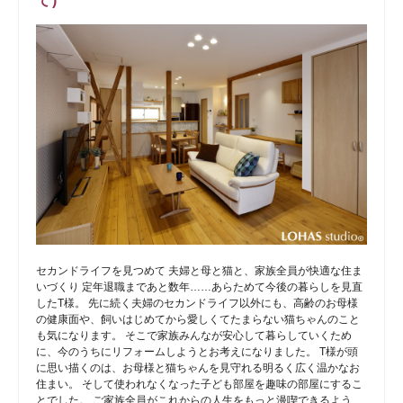
て)
セカンドライフを見つめて 夫婦と母と猫と、家族全員が快適な住ま
いづくり 定年退職まであと数年……あらためて今後の暮らしを見直
したT様。 先に続く夫婦のセカンドライフ以外にも、高齢のお母様
の健康面や、飼いはじめてから愛しくてたまらない猫ちゃんのこと
も気になります。 そこで家族みんなが安心して暮らしていくため
に、今のうちにリフォームしようとお考えになりました。 T様が頭
に思い描くのは、お母様と猫ちゃんを見守れる明るく広く温かなお
住まい。 そして使われなくなった子ども部屋を趣味の部屋にするこ
とでした。 ご家族全員がこれからの人生をもっと漫喫できるよう