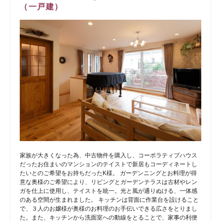
（一戸建）
家族が大きくなった為、中古物件を購入し、コーポラティブハウス
だったお住まいのマンションのテイストで新居もコーディネートし
たいとのご希望をお持ちだったK様。 ガーデンニングとお料理が得
意な奥様のご希望により、リビングとガーデンテラスは古材やレン
ガを仕上に使用し、テイストを統一。光と風が通りぬける、一体感
のある空間が生まれました。 キッチンは背面に作業台を設けること
で、３人のお嬢様が奥様のお料理のお手伝いできる広さをとりまし
た。また、キッチンから洗面室への動線をとることで、家事の利便