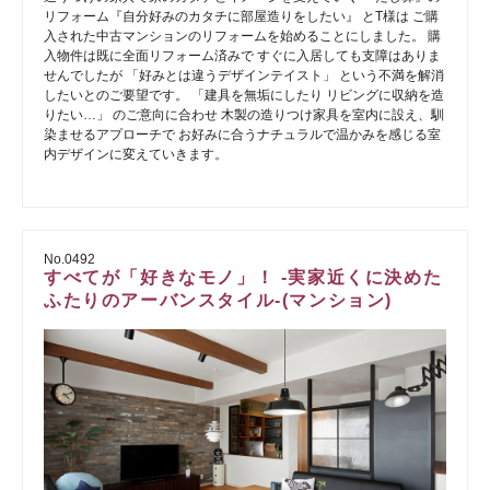
リフォーム『自分好みのカタチに部屋造りをしたい』 とT様は ご購
入された中古マンションのリフォームを始めることにしました。 購
入物件は既に全面リフォーム済みで すぐに入居しても支障はありま
せんでしたが 「好みとは違うデザインテイスト」 という不満を解消
したいとのご要望です。 「建具を無垢にしたり リビングに収納を造
りたい…」 のご意向に合わせ 木製の造りつけ家具を室内に設え、馴
染ませるアプローチで お好みに合うナチュラルで温かみを感じる室
内デザインに変えていきます。
No.0492
すべてが「好きなモノ」！ -実家近くに決めた
ふたりのアーバンスタイル-(マンション)