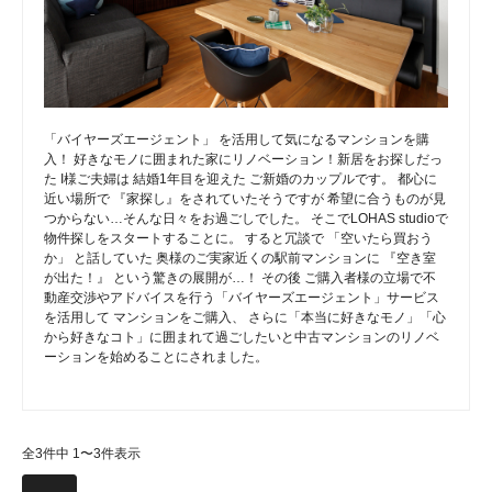
「バイヤーズエージェント」 を活用して気になるマンションを購
入！ 好きなモノに囲まれた家にリノベーション！新居をお探しだっ
た I様ご夫婦は 結婚1年目を迎えた ご新婚のカップルです。 都心に
近い場所で 『家探し』をされていたそうですが 希望に合うものが見
つからない…そんな日々をお過ごしでした。 そこでLOHAS studioで
物件探しをスタートすることに。 すると冗談で 「空いたら買おう
か」 と話していた 奥様のご実家近くの駅前マンションに 『空き室
が出た！』 という驚きの展開が…！ その後 ご購入者様の立場で不
動産交渉やアドバイスを行う「バイヤーズエージェント」サービス
を活用して マンションをご購入、 さらに「本当に好きなモノ」「心
から好きなコト」に囲まれて過ごしたいと中古マンションのリノベ
ーションを始めることにされました。
全3件中 1〜3件表示