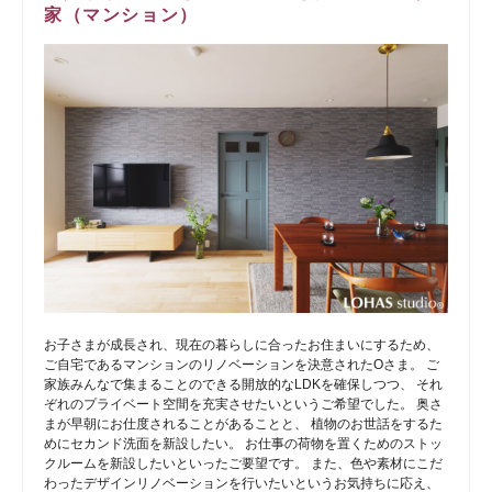
家（マンション）
お子さまが成長され、現在の暮らしに合ったお住まいにするため、
ご自宅であるマンションのリノベーションを決意されたOさま。 ご
家族みんなで集まることのできる開放的なLDKを確保しつつ、 それ
ぞれのプライベート空間を充実させたいというご希望でした。 奥さ
まが早朝にお仕度されることがあることと、 植物のお世話をするた
めにセカンド洗面を新設したい。 お仕事の荷物を置くためのストッ
クルームを新設したいといったご要望です。 また、色や素材にこだ
わったデザインリノベーションを行いたいというお気持ちに応え、