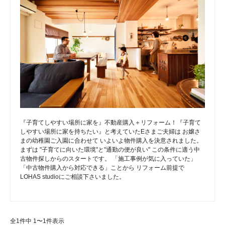
『子育てしやすい場所に家を』不動産購入＋リフォーム！『子育て
しやすい場所に家を持ちたい』と考えていたEさまご夫婦は お嬢さ
まの幼稚園ご入園に合わせて いよいよ物件購入を決意されました。
まずは "子育てに向いた環境"と"通勤の便が良い" この条件に適う中
古物件探しからのスタートです。 「施工事例が気に入っていた」
「中古物件購入から対応できる」ことから リフォーム前提で
LOHAS studioにご相談下さいました。
全1件中 1〜1件表示