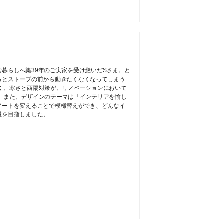
暮らしへ築39年のご実家を受け継いだSさま。と
るとストーブの前から動きたくなくなってしまう
く、寒さと西陽対策が、リノベーションにおいて
 また、デザインのテーマは「インテリアを愉し
アートを変えることで模様替えができ、どんなイ
屋を目指しました。