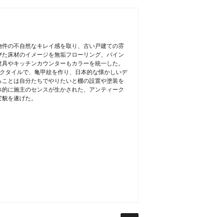
物件の不自然なキレイ感を取り、古い戸建ての雰
びた床材のイメージを無垢フローリング、パイン
建具やキッチンカウンターもカラーを統一した。
イクタイルで、亀甲紋を作り、日本的な懐かしいデ
ることは自分たちでやりたいと棚の設置や塗装を
体的に施主のセンスが生かされた、アンティーク
変貌を遂げた。