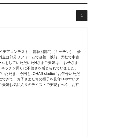
1
ムアイデアコンテスト」 部位別部門（キッチン） 優
満点は部分リフォームで改善！以前、弊社で中古
ムをしていただいたHさまご夫婦は、 お子さま
、キッチン周りに不便さを感じられていました。
だき、今回もLOHAS studioにお任せいただ
にできて、お子さまたちの様子を見守りやすいダ
ご夫婦お気に入りのテイストで実現すべく、お打