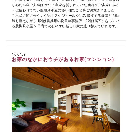
じめた G様ご夫婦は かつて農家を営まれていた 奥様のご実家にある
今は使われてない農機具小屋に移り住むことをご決意されました。
ご出産に間に合うよう完工スケジュールを組み 隣接する母屋との動
線も整えながら 1階は農具用の物置兼事務所・2階は居室になってい
る農機具小屋を 子育てのしやすい新しい家に造り替えていきます。
No.0463
お家のなかにおウチがあるお家(マンション)