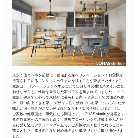
末永く住まう事を前提に、価値ある家へリノベーション！お父様が
所有されているマンションへ住まいを移すことが決まったHさまご
家族は、 リノベーションをすることで自分たちの生活スタイルに合
わせながらも、性能を重視した家づくりを望まれていました。 ・ご
家族が健康で安心して永続的に暮らせる家 ・資産としての価値を維
持、且つ向上できる家 ・デザイン性に優れている家 ・シンプルだが
味わい深く飽きがこない家 2歳となる小さなお子様がいるだけに、
ご家族の健康面は一際気になる問題です。LOHAS studioが得意とす
る自然素材へのご関心も高く、無垢フローリングや珪藻土をふんだ
んに盛り込むプランニングを立て、ご家族が永く住まわれることを
前提とした、飽きのこない居心地のよい環境づくりに取り掛かりま
した。