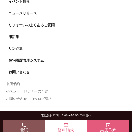
イベント情報
ニュースリリース
リフォームのよくあるご質問
用語集
リンク集
住宅履歴管理システム
お問い合わせ
来店予約
イベント・セミナーの予約
お問い合わせ・カタログ請求
電話受付時間｜9:00〜19:00 年中無休
phone
mail_outline
event
電話
資料請求
来店予約