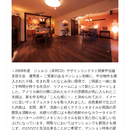
＜2009年度 ジェルコ（JERCO）デザインコンテスト関東甲信越
支部大会 優秀賞＞ ご実家のあるマンション別棟に、中古物件を購
入されたＯ様。生まれ育ったなじみ深い環境で、ご両親と一緒に過
ごす時間が持てる生活が、リフォームによって新たにスタートしま
した。アメリカ旅行の際に訪れたセドナの雰囲気が気に入られたご
夫婦は、家を作る時は「こんな感じ！」と決められており、イメー
ジに近いサンタフェスタイルを取り入れました。自然素材で仕上げ
た内装は、玄関、廊下、洗面へと続くテラコッタタイルが異国の雰
囲気を漂酔わせ、水廻りの壁には４色の色鮮やかなカラータイルで
作ったパターンの中にメキシカンタイルを貼り見た目にも楽しい仕
上げになっています。間取りにおいてはマンションでも窮屈さを感
じず、のびのびと生活出来ることがご希望で、マンション特有の梁