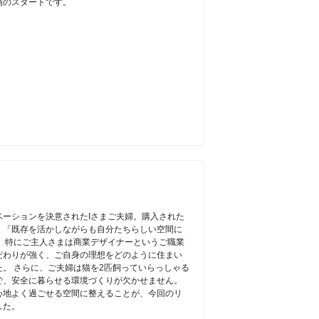
画のスタートです。
ーションを決意されたIさまご夫婦。購入された
、「既存を活かしながらも自分たちらしい空間に
 特にご主人さまは商業デザイナーというご職業
だわりが強く、ご自身の理想をどのように住まい
。 さらに、ご夫婦は猫を2匹飼っていらっしゃる
で、安全に暮らせる環境づくりが欠かせません。
心地よく過ごせる空間に整えることが、今回のリ
した。