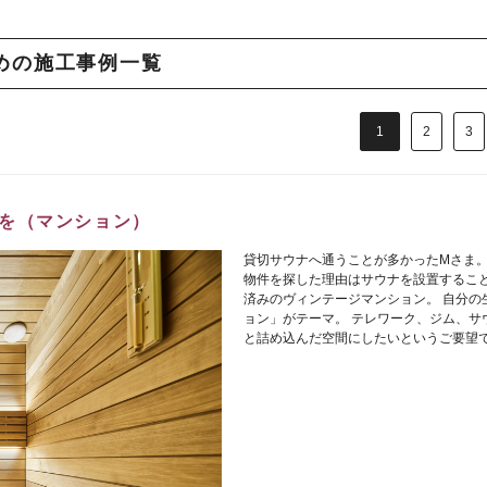
めの施工事例一覧
1
2
3
を（マンション）
貸切サウナへ通うことが多かったMさま。
物件を探した理由はサウナを設置すること
済みのヴィンテージマンション。 自分の
ョン」がテーマ。 テレワーク、ジム、サ
と詰め込んだ空間にしたいというご要望