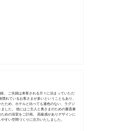
婦。 ご夫婦は来客される方々に泊まっていただ
旅慣れているお客さまが多いということもあり、
いたため、ホテルと比べても遜色のない、ラグジ
ました。 他にはご主人と奥さまのための書斎兼
ための浴室をご計画。 高級感がありデザインに
しやすい空間づくりに注力いたしました。