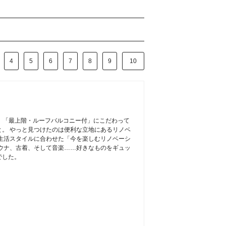
4
5
6
7
8
9
10
 「最上階・ルーフバルコニー付」にこだわって
。 やっと見つけたのは便利な立地にあるリノベ
生活スタイルに合わせた「今を楽しむリノベーシ
ウナ、古着、そして音楽……好きなものをギュッ
でした。