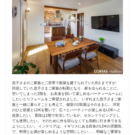
息子さまのご家族と二世帯で新築を建てられていたBさまですが、
同居していた息子さまご家族が転勤となり、家を出られることに。
空いてしまった2階を、お友達を招いて楽しめるパーティールームに
したいとリフォームをご希望されました。 いずれまた息子さまご家
族と一緒に暮らすことも考えて、個室の2部屋はそのままに。 洋室
のひと部屋とLDKを繋いで、広々とパーティーが楽しめるLDKへと
改装したい。 普段は1階で生活しているが、セカンドリビングとし
ても使用したい。 そのために外を回らなくても気軽に行き来できる
ようにしたい。 インテリアは、イギリスにある田舎のLDKの雰囲気
で、料理とお酒が楽しめるような空間にしたい…… 明確なご要望を