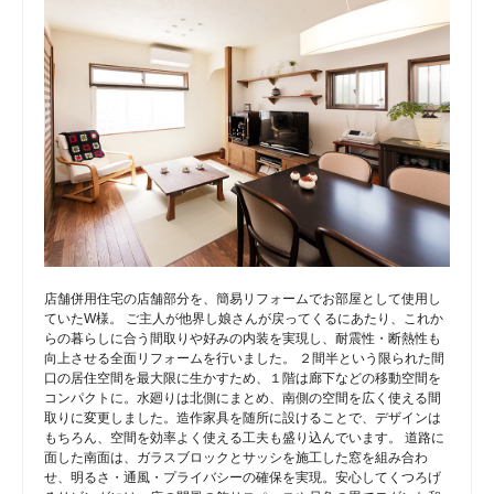
店舗併用住宅の店舗部分を、簡易リフォームでお部屋として使用し
ていたW様。 ご主人が他界し娘さんが戻ってくるにあたり、これか
らの暮らしに合う間取りや好みの内装を実現し、耐震性・断熱性も
向上させる全面リフォームを行いました。 ２間半という限られた間
口の居住空間を最大限に生かすため、１階は廊下などの移動空間を
コンパクトに。水廻りは北側にまとめ、南側の空間を広く使える間
取りに変更しました。造作家具を随所に設けることで、デザインは
もちろん、空間を効率よく使える工夫も盛り込んでいます。 道路に
面した南面は、ガラスブロックとサッシを施工した窓を組み合わ
せ、明るさ・通風・プライバシーの確保を実現。安心してくつろげ