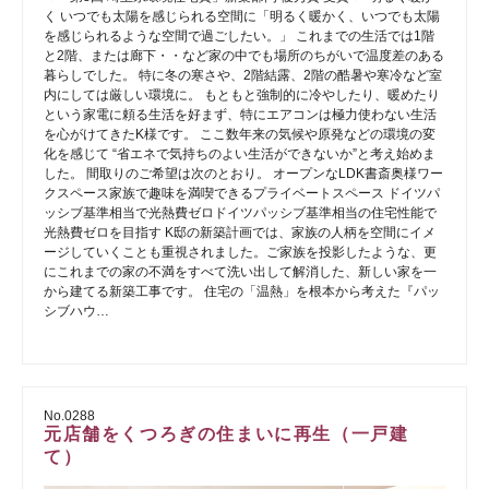
く いつでも太陽を感じられる空間に「明るく暖かく、いつでも太陽
を感じられるような空間で過ごしたい。」 これまでの生活では1階
と2階、または廊下・・など家の中でも場所のちがいで温度差のある
暮らしでした。 特に冬の寒さや、2階結露、2階の酷暑や寒冷など室
内にしては厳しい環境に。 もともと強制的に冷やしたり、暖めたり
という家電に頼る生活を好まず、特にエアコンは極力使わない生活
を心がけてきたK様です。 ここ数年来の気候や原発などの環境の変
化を感じて “省エネで気持ちのよい生活ができないか”と考え始めま
した。 間取りのご希望は次のとおり。 オープンなLDK書斎奥様ワー
クスペース家族で趣味を満喫できるプライベートスペース ドイツパ
ッシブ基準相当で光熱費ゼロドイツパッシブ基準相当の住宅性能で
光熱費ゼロを目指す K邸の新築計画では、家族の人柄を空間にイメ
ージしていくことも重視されました。ご家族を投影したような、更
にこれまでの家の不満をすべて洗い出して解消した、新しい家を一
から建てる新築工事です。 住宅の「温熱」を根本から考えた『パッ
シブハウ…
No.0288
元店舗をくつろぎの住まいに再生（一戸建
て）