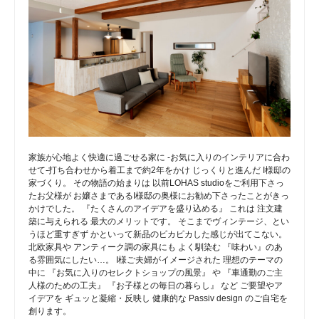
家族が心地よく快適に過ごせる家に -お気に入りのインテリアに合わ
せて-打ち合わせから着工まで約2年をかけ じっくりと進んだ I様邸の
家づくり。 その物語の始まりは 以前LOHAS studioをご利用下さっ
たお父様が お嬢さまであるI様邸の奥様にお勧め下さったことがきっ
かけでした。 『たくさんのアイデアを盛り込める』 これは 注文建
築に与えられる 最大のメリットです。 そこまでヴィンテージ、とい
うほど重すぎず かといって新品のピカピカした感じが出てこない。
北欧家具や アンティーク調の家具にも よく馴染む 『味わい』のあ
る雰囲気にしたい…。 I様ご夫婦がイメージされた 理想のテーマの
中に 『お気に入りのセレクトショップの風景』 や 『車通勤のご主
人様のための工夫』 『お子様との毎日の暮らし』 など ご要望やア
イデアを ギュッと凝縮・反映し 健康的な Passiv design のご自宅を
創ります。