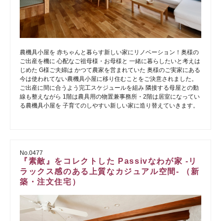
農機具小屋を 赤ちゃんと暮らす新しい家にリノベーション！奥様の
ご出産を機に 心配なご祖母様・お母様と 一緒に暮らしたいと考えは
じめた G様ご夫婦は かつて農家を営まれていた 奥様のご実家にある
今は使われてない農機具小屋に移り住むことをご決意されました。
ご出産に間に合うよう完工スケジュールを組み 隣接する母屋との動
線も整えながら 1階は農具用の物置兼事務所・2階は居室になってい
る農機具小屋を 子育てのしやすい新しい家に造り替えていきます。
No.0477
『素敵』をコレクトした Passivなわが家 -リ
ラックス感のある上質なカジュアル空間- （新
築・注文住宅）