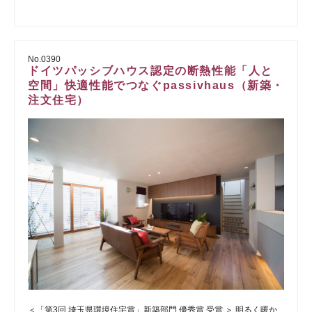
No.0390
ドイツパッシブハウス認定の断熱性能「人と
空間」快適性能でつなぐpassivhaus（新築・
注文住宅）
＜「第3回 埼玉県環境住宅賞」新築部門 優秀賞 受賞 ＞ 明るく暖か