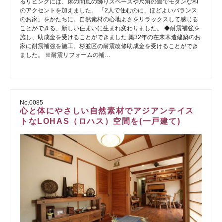
るリビングには、床の間風の飾りスペースや尺角の畳でモダンな和
のアクセントを加えました。 「2人で住むのに、ほどよいバランス
のお家」をかたちに。自然素材の心地よさをリラックスして感じる
ことができる、新しい住まいに生まれ変わりました。 ◆耐震補強を
施し、助成金を受けることができました 築32年の在来木造建築のお
家に耐震補強を施工。杉並区の耐震改修助成金を受けることができ
ました。 ※耐震リフォームの補…
No.0085
心と体にやさしい自然素材でアジアンテイス
トなLOHAS（ロハス）空間を(一戸建て)