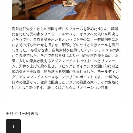
海外赴任先タイからの帰国を機にリフォームを決めたNさん。帰国
に合わせて元の家をリニューアルすべく、オクタへの依頼を即決し
たそうです。自然素材を用いるという点を中心に、一時帰国中にお
およその打ち合わせを済ませ、細部などのやりとりはメールを活用
しました。 冬暖かな家、自然素材を使用したアジアンテイストの家
がご希望でした。そこで自然素材により住宅の基本性能を高め、お
気に入りの家具が映えるアジアンテイストの住まいへとリフォー
ム。天井を上げて梁を見せ、リビングとダイニングの開口部に引込
式の引き戸を設置、開放感ある空間が生まれました。モールディン
グ、ディスプレイスペースもインテリアのポイントです。 一般的な
日本の住居から、健康に配慮したアジアの風薫る家へ。その変貌に
Nさんもご満悦です。 詳しくはこちら→リノベーション特集
全8件中 1〜8件表示
1