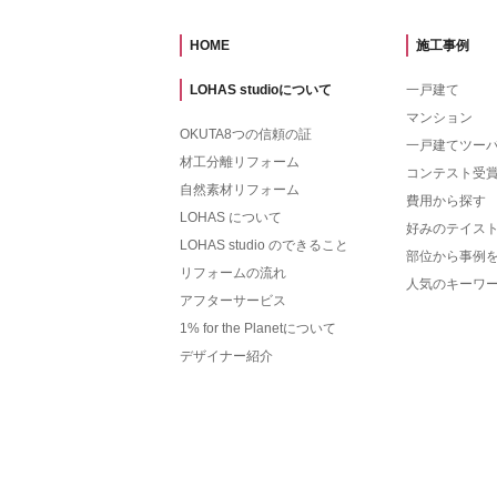
HOME
施工事例
LOHAS studioについて
一戸建て
マンション
OKUTA8つの信頼の証
一戸建てツー
材工分離リフォーム
コンテスト受
自然素材リフォーム
費用から探す
LOHAS について
好みのテイス
LOHAS studio のできること
部位から事例
リフォームの流れ
人気のキーワ
アフターサービス
1% for the Planetについて
デザイナー紹介