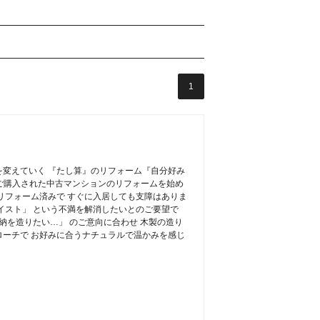
1
変えていく 『たし算』のリフォーム『自分好み
 ご購入された中古マンションのリフォームを始め
リフォーム済みで すぐに入居しても支障はありま
イスト」 という不満を解消したいとのご要望で
納を造りたい…」 のご意向に合わせ 木製の造り
ーチで お好みに合うナチュラルで温かみを感じ