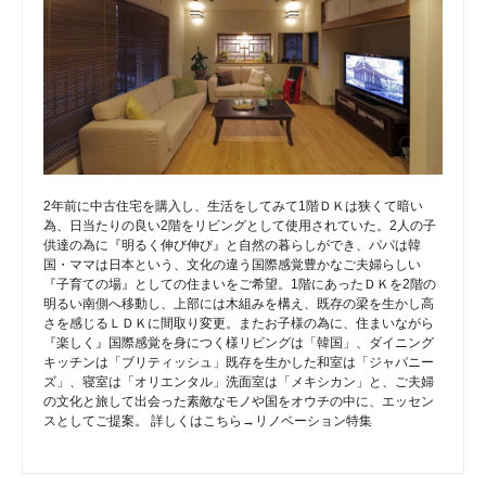
2年前に中古住宅を購入し、生活をしてみて1階ＤＫは狭くて暗い
為、日当たりの良い2階をリビングとして使用されていた。2人の子
供達の為に『明るく伸び伸び』と自然の暮らしができ、パパは韓
国・ママは日本という、文化の違う国際感覚豊かなご夫婦らしい
『子育ての場』としての住まいをご希望。1階にあったＤＫを2階の
明るい南側へ移動し、上部には木組みを構え、既存の梁を生かし高
さを感じるＬＤＫに間取り変更。またお子様の為に、住まいながら
『楽しく』国際感覚を身につく様リビングは「韓国」、ダイニング
キッチンは「ブリティッシュ」既存を生かした和室は「ジャパニー
ズ」、寝室は「オリエンタル」洗面室は「メキシカン」と、ご夫婦
の文化と旅して出会った素敵なモノや国をオウチの中に、エッセン
スとしてご提案。 詳しくはこちら→リノベーション特集