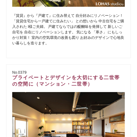
『賃貸』から『戸建て』に住み替えて 自分好みにリノベーション！
「賃貸住宅から一戸建てに住みたい」 との想いから 中古住宅をご購
入された I様ご夫婦。 戸建てならではの醍醐味を発揮して 新しいご
自宅を 自在にリノベーションします。 気になる 「寒さ」 にもしっ
かり対策！ 室内の空気環境の改善も図り お好みのデザインで心地良
い暮らしを造ります。
No.0379
プライベートとデザインを大切にする二世帯
の空間に（マンション・二世帯）