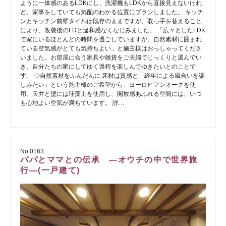
ように一体感のあるLDKにし、洗濯機もLDKから直接見えないけれ
ど、家事をしていても気配のわかる位置にプランしました。 キッチ
ンとキッチン前壁タイルは既存のままですが、取っ手を替えること
により、改装後のLDと違和感なくなじみました。 「広々としたLDK
で家にいるほとんどの時間を過ごしていますが、自然素材に囲まれ
ている空気感がとても気持ちよい」と施主様はおっしゃってくださ
いました。お部屋に合う家具や雑貨をご夫婦でじっくりと選んでい
き、自分たちの家にしてゆく過程を楽しんでゆきたいとのことで
す。 ◇自然素材をふんだんに 床材は質感と「経年による風合いを楽
しみたい」という施主様のご希望から、ヨーロピアンオークを使
用。天井と壁には珪藻土を使用し、開放感あふれる空間には、いつ
も心地よい空気が満ちています。 詳…
No.0163
パパとママとの伝承 ―オウチの中で世界旅
行―(一戸建て)