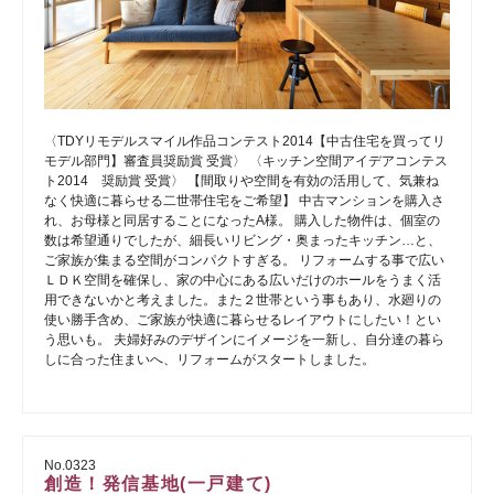
〈TDYリモデルスマイル作品コンテスト2014【中古住宅を買ってリ
モデル部門】審査員奨励賞 受賞〉 〈キッチン空間アイデアコンテス
ト2014 奨励賞 受賞〉 【間取りや空間を有効の活用して、気兼ね
なく快適に暮らせる二世帯住宅をご希望】 中古マンションを購入さ
れ、お母様と同居することになったA様。 購入した物件は、個室の
数は希望通りでしたが、細長いリビング・奥まったキッチン…と、
ご家族が集まる空間がコンパクトすぎる。 リフォームする事で広い
ＬＤＫ空間を確保し、家の中心にある広いだけのホールをうまく活
用できないかと考えました。また２世帯という事もあり、水廻りの
使い勝手含め、ご家族が快適に暮らせるレイアウトにしたい！とい
う思いも。 夫婦好みのデザインにイメージを一新し、自分達の暮ら
しに合った住まいへ、リフォームがスタートしました。
No.0323
創造！発信基地(一戸建て)