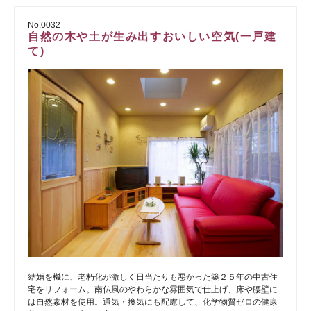
No.0032
自然の木や土が生み出すおいしい空気(一戸建
て)
結婚を機に、老朽化が激しく日当たりも悪かった築２５年の中古住
宅をリフォーム。南仏風のやわらかな雰囲気で仕上げ、床や腰壁に
は自然素材を使用。通気・換気にも配慮して、化学物質ゼロの健康