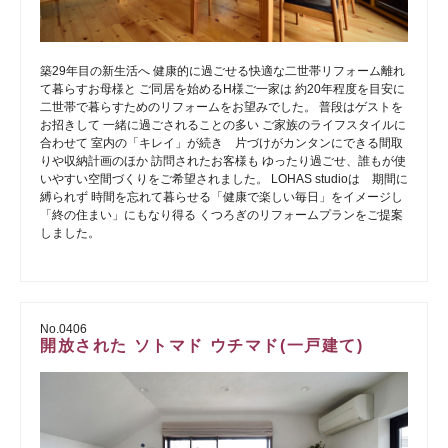
築29年目の新生活へ 健康的に過ごせる快適な二世帯リフォーム離れ
て暮らすお母様と ご同居を始めるH様ご一家は 約20年程度を目安に
二世帯で暮らすためのリフォームをお望みでした。 普段はゲストを
お招きして 一緒に過ごされることの多い ご家族のライフスタイルに
合わせて 室内の「キレイ」が続き 片づけがカンタンにできる間取
りや収納計画のほか 訪問されたお客様も ゆったり過ごせ、誰もが使
いやすい空間づくりをご希望されました。 LOHAS studioは 期間に
縛られず 時間を忘れて暮らせる「健康で楽しい毎日」をイメージし
「終の住まい」にもなり得る くつろぎのリフォームプランをご提案
しました。
No.0406
開放された ソトマド ウチマド(一戸建て)