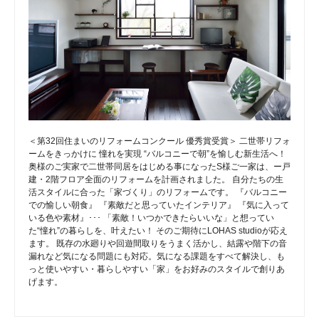
＜第32回住まいのリフォームコンクール 優秀賞受賞＞ 二世帯リフォ
ームをきっかけに 憧れを実現 “バルコニーで朝”を愉しむ新生活へ！
奥様のご実家で二世帯同居をはじめる事になったS様ご一家は、ー戸
建・2階フロア全面のリフォームを計画されました。 自分たちの生
活スタイルに合った「家づくり」のリフォームです。 『バルコニー
での愉しい朝食』 『素敵だと思っていたインテリア』 『気に入って
いる色や素材』･･･ 「素敵！いつかできたらいいな」と想ってい
た“憧れ”の暮らしを、叶えたい！ そのご期待にLOHAS studioが応え
ます。 既存の水廻りや回遊間取りをうまく活かし、結露や階下の音
漏れなど気になる問題にも対応。気になる課題をすべて解決し、も
っと使いやすい・暮らしやすい「家」をお好みのスタイルで創りあ
げます。