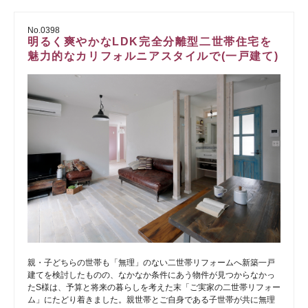
No.0398
明るく爽やかなLDK完全分離型二世帯住宅を
魅力的なカリフォルニアスタイルで(一戸建て)
親・子どちらの世帯も「無理」のない二世帯リフォームへ新築一戸
建てを検討したものの、なかなか条件にあう物件が見つからなかっ
たS様は、予算と将来の暮らしを考えた末「ご実家の二世帯リフォー
ム」にたどり着きました。親世帯とご自身である子世帯が共に無理