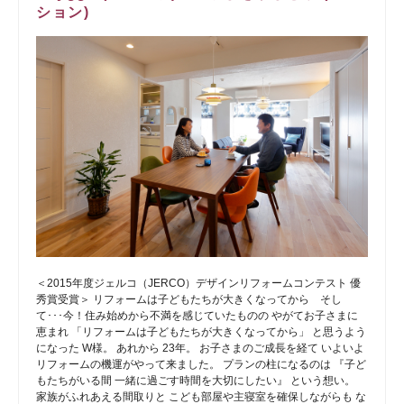
ション)
＜2015年度ジェルコ（JERCO）デザインリフォームコンテスト 優
秀賞受賞＞ リフォームは子どもたちが大きくなってから そし
て･･･今！住み始めから不満を感じていたものの やがてお子さまに
恵まれ 「リフォームは子どもたちが大きくなってから」 と思うよう
になった W様。 あれから 23年。 お子さまのご成長を経て いよいよ
リフォームの機運がやって来ました。 プランの柱になるのは 『子ど
もたちがいる間 一緒に過ごす時間を大切にしたい』 という想い。
家族がふれあえる間取りと こども部屋や主寝室を確保しながらも な