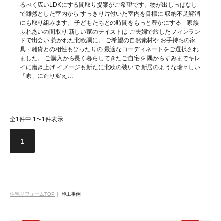
るべく広いLDKにする間取り提案がご希望です。物が出しっぱなし
で雑然とした室内から すっきり片付いた室内を目標に 収納不足解消
にも取り組みます。 子どもたちとの時間をもっと豊かにする 家族
ふれあいの間取り 新しい家のテイストは ご夫婦で旅したフィンラン
ドで出会い 惹かれた北欧調に。 ご希望の自然素材や お手持ちの家
具・雑貨との相性もぴったりの 最適なコーディネートをご選択され
ました。 ご購入から長く暮らしてきたご自宅を 隅からすみまでキレ
イに磨き上げ イメージも新たに北欧の装いで 新居のような瑞々しい
「家」に造り変え…
全1件中 1〜1件表示
1
住宅リフォームTOP
｜
施工事例