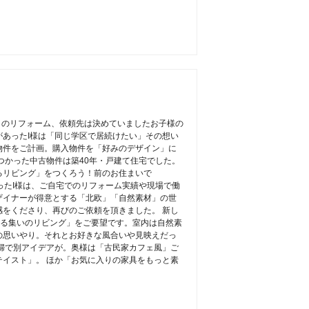
目のリフォーム、依頼先は決めていましたお子様の
あったI様は「同じ学区で居続けたい」その想い
物件をご計画。購入物件を「好みのデザイン」に
つかった中古物件は築40年・戸建て住宅でした。
るリビング」をつくろう！前のお住まいで
のあったI様は、ご自宅でのリフォーム実績や現場で働
ザイナーが得意とする「北欧」「自然素材」の世
をくださり、再びのご依頼を頂きました。 新し
せる集いのリビング」をご要望です。室内は自然素
の思いやり。それとお好きな風合いや見映えだっ
婦で別アイデアが。奥様は「古民家カフェ風」ご
イスト」。 ほか「お気に入りの家具をもっと素