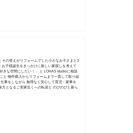
 その答えがリフォームでした小さなお子さまと3
は お子様誕生をきっかけに新しい家探しを考えて
な空間にしたい！」 と LOHAS studioに相談
たこと 物件購入からリフォームまで一貫して取り組
 仕事をしながら 無理なく安心して育児・家事を
味方となるご実家近くへの転居と のびのびと暮ら