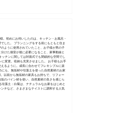
S様。初めにお伺いしたのは、キッチン・お風呂・
でした。 プランニングをする前にもともと住ま
戸のように使用されていたこと、お子様が男の子
と分けた個室が後に必要になること、家事動線と
キッチンに関しては対面式でも閉鎖的な空間でし
ンに変更。収納も充実させました。 お子様もお手
使えるように。成長に合わせてフレキシブルに楽
めにも、無垢材や珪藻土を使った自然素材のお家
婦。以前から無垢材の家具もお持ちで、リフォー
無垢のパイン材を使い、自然素材の良さを感じら
る珪藻土：白菊は、ナチュラルなお家をはじめと
レンチなど、さまざまなテイストに調和する人気