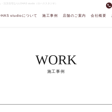
文住宅ならLOHAS studio（ロハススタジオ）
phone
OHAS studioについて
施工事例
店舗のご案内
会社概要
WORK
施工事例