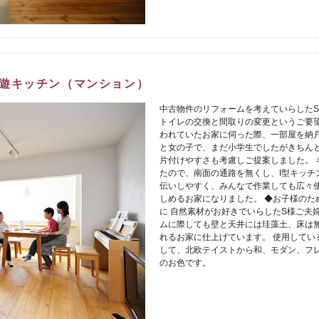
遊キッチン（マンション）
中古物件のリフォームを考えていらした
トイレの交換と間取りの変更というご要望
われていたお家に伺った際、一部屋を納
と女の子で、まだ小学生でしたがきちん
片付けやすさも考慮しご提案しました。 
たので、南面の通路を無くし、I型キッチ
伝いしやすく、みんなで作業しても広々
しめるお家になりました。 ◆お子様のた
に 自然素材がお好きでいらしたS様ご夫
ムに際しても壁と天井には珪藻土、床は
れるお家に仕上げています。 使用してい
して、北欧テイストから和、モダン、フ
のお色です。