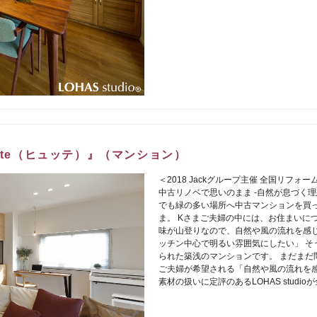
tte（ヒュッテ）』（マンション）
＜2018 Jackグループ主催 全国リフォ
中古リノベで思いのまま -自然が息づく
でも緑の多い場所へ中古マンションを買っ
ま。 Kさまご夫婦の中には、お住まいに
味が山登りなので、自然や風の流れを感じ
ッチン中心で明るい雰囲気にしたい」 そ
られた築浅のマンションです。 まだまだ
ご夫婦が希望される「自然や風の流れを感
素材の扱いに定評のあるLOHAS stud