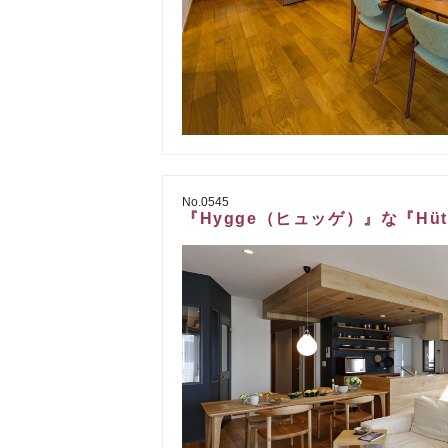
No.0545
『Hygge（ヒュッゲ）』な『Hü