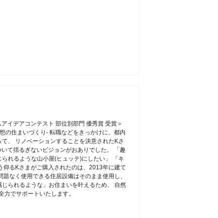
ームアイデアコンテスト 部位別部門 優秀賞 受賞＞
理想の住まいづくり- 転職などをきっかけに、都内
て、 リノベーションすることを決意されたKさ
ついて揺るぎないビジョンがおありでした。 「趣
られるような山小屋(ヒュッテ)にしたい」 「キ
う仰るKさまがご購入されたのは、2013年に建て
問題なく使用できる住居設備はそのまま使用し、
じられるような」お住まいを叶えるため、 自然
ioが全力でサポートいたします。