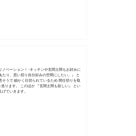
リノベーション！ -キッチンや玄関土間もお好みに
あたり、思い切り自分好みの空間にしたい。』 と
悪そうで 細かく仕切られているため 間仕切りを取
造ります。 このほか 『玄関土間も欲しい』 とい
上げていきます。