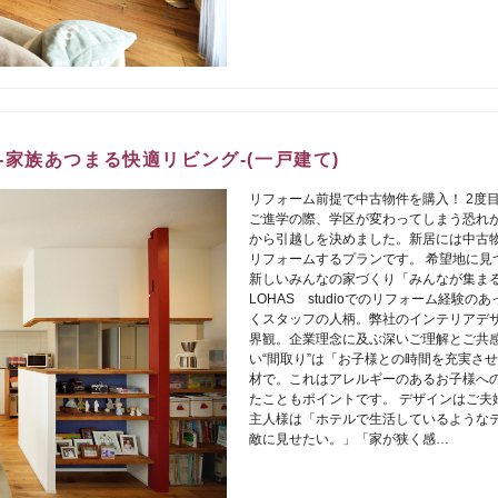
家族あつまる快適リビング-(一戸建て)
リフォーム前提で中古物件を購入！ 2度
ご進学の際、学区が変わってしまう恐れが
から引越しを決めました。新居には中古
リフォームするプランです。 希望地に見
新しいみんなの家づくり「みんなが集ま
LOHAS studioでのリフォーム経験
くスタッフの人柄。弊社のインテリアデ
界観。企業理念に及ぶ深いご理解とご共感
い“間取り”は「お子様との時間を充実さ
材で。これはアレルギーのあるお子様へ
たこともポイントです。 デザインはご夫
主人様は「ホテルで生活しているようなテ
敵に見せたい。」「家が狭く感…