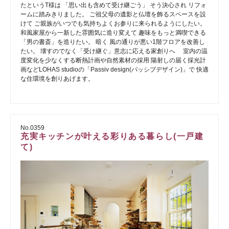
たというT様は 「思い出も含めて受け継ごう」 そう決心され リフォ
ームに踏みきりました。 ご祖父母の遺影と仏壇を飾るスペースを設
けて ご親族がいつでも気持ちよくお参りに来られるようにしたい。
和風家屋から一新した雰囲気に造り変えて 趣味をもっと満喫できる
「男の書斎」を造りたい。 暗く 風の通りが悪い1階フロアを改善し
たい。 壊すのでなく「受け継ぐ」意志に応える家創りへ 室内の温
度変化を少なくする断熱計画や自然素材の採用 陽射しの届く採光計
画などLOHAS studioの「Passiv design(パッシブデザイン)」で 快適
な住環境を創りあげます。
No.0359
充実キッチンが叶える彩りある暮らし(一戸建
て)