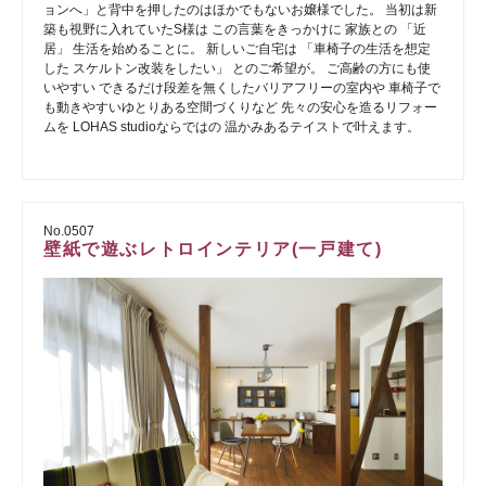
ョンへ」と背中を押したのはほかでもないお嬢様でした。 当初は新
築も視野に入れていたS様は この言葉をきっかけに 家族との 「近
居」 生活を始めることに。 新しいご自宅は 「車椅子の生活を想定
した スケルトン改装をしたい」 とのご希望が。 ご高齢の方にも使
いやすい できるだけ段差を無くしたバリアフリーの室内や 車椅子で
も動きやすいゆとりある空間づくりなど 先々の安心を造るリフォー
ムを LOHAS studioならではの 温かみあるテイストで叶えます。
No.0507
壁紙で遊ぶレトロインテリア(一戸建て)