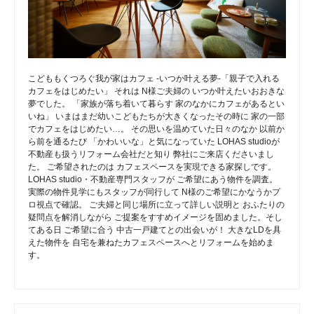
こどももくつろぐ我が家はカフェ -いつか叶える夢-「親子で入れる
カフェをはじめたい」 それは N様ご夫婦の いつか叶えたいおおきな
夢でした。 「家族が落ち着いて暮らす 家のなかにカフェがあるとい
いね」 いまはまだ幼いこどもたちが大きくなったその時に 家の一部
でカフェをはじめたい…。 その思いを温めていた日々のなか 以前か
ら前を通るたび 「かわいいな」と気になっていた LOHAS studioが
不動産も扱うリフォーム会社だと知り 弊社にご来店くださいまし
た。 ご希望されたのは カフェスペースを実現できる家探しです。
LOHAS studio・不動産専門スタッフが ご希望にあう物件を調査。
実際の物件見学にもスタッフが同行して N様のご希望にかなうかプ
ロ視点で確認。 ご夫婦と同じ場所に立って詳しい説明と おふたりの
疑問点を解消しながら ご提案をすすめイメージを固めました。そし
てある日 ご希望に合う 中古一戸建てとの出会いが！ 大きなLDを具
えた物件を 自宅を兼ねたカフェスペースへとリフォームを始めま
す。