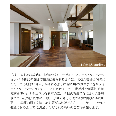
「桜」 を眺める室内に -快適が続くご自宅にリフォーム&リノベーシ
ョン-『今後20年先まで快適に暮らせるように』 K様ご夫婦は 将来に
わたって心地よい暮らしが送れるように 築20年のお住まいをリフォ
ーム&リノベーションすることにされました。 断熱性や耐震性 自然
素材を使ったナチュラルな素材のほか 今回の改装でなによりご期待
されていたのは 庭木の 「桜」 が良く見える 窓の配置や間取りの変
更。 「季節の樹々を愉しめる窓があればどんなにいいか…」 そのご
要望にお応えして ご満足いただけれる憩いのご自宅を創ります。