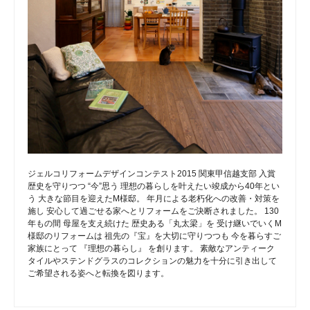
ジェルコリフォームデザインコンテスト2015 関東甲信越支部 入賞
歴史を守りつつ “今”思う 理想の暮らしを叶えたい竣成から40年とい
う 大きな節目を迎えたM様邸。 年月による老朽化への改善・対策を
施し 安心して過ごせる家へとリフォームをご決断されました。 130
年もの間 母屋を支え続けた 歴史ある「丸太梁」を 受け継いでいくM
様邸のリフォームは 祖先の『宝』を大切に守りつつも 今を暮らすご
家族にとって 『理想の暮らし』 を創ります。 素敵なアンティーク
タイルやステンドグラスのコレクションの魅力を十分に引き出して
ご希望される姿へと転換を図ります。