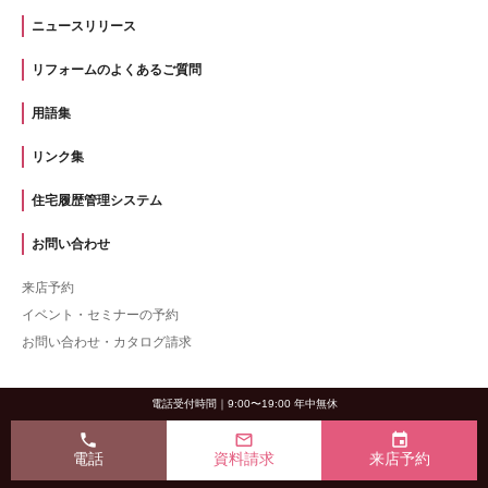
ニュースリリース
リフォームのよくあるご質問
用語集
リンク集
住宅履歴管理システム
お問い合わせ
来店予約
イベント・セミナーの予約
お問い合わせ・カタログ請求
電話受付時間｜9:00〜19:00 年中無休
phone
mail_outline
event
電話
資料請求
来店予約