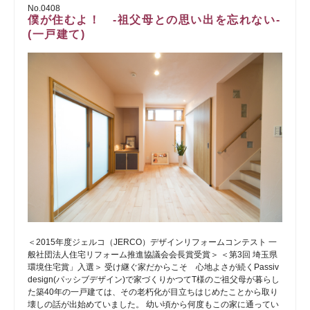
No.0408
僕が住むよ！ -祖父母との思い出を忘れない-
(一戸建て)
＜2015年度ジェルコ（JERCO）デザインリフォームコンテスト 一
般社団法人住宅リフォーム推進協議会会長賞受賞＞ ＜第3回 埼玉県
環境住宅賞」入選＞ 受け継ぐ家だからこそ 心地よさが続くPassiv
design(パッシブデザイン)で家づくりかつてT様のご祖父母が暮らし
た築40年の一戸建ては、その老朽化が目立ちはじめたことから取り
壊しの話が出始めていました。 幼い頃から何度もこの家に通ってい