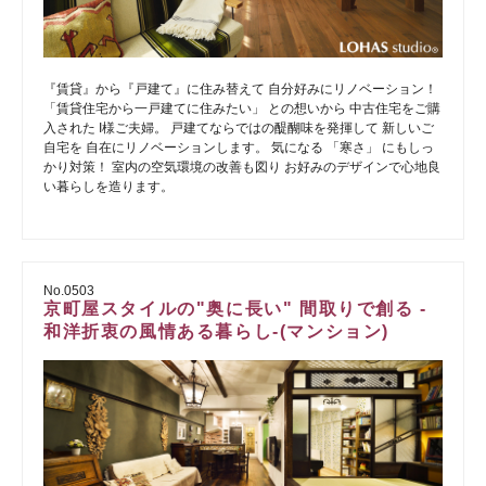
『賃貸』から『戸建て』に住み替えて 自分好みにリノベーション！
「賃貸住宅から一戸建てに住みたい」 との想いから 中古住宅をご購
入された I様ご夫婦。 戸建てならではの醍醐味を発揮して 新しいご
自宅を 自在にリノベーションします。 気になる 「寒さ」 にもしっ
かり対策！ 室内の空気環境の改善も図り お好みのデザインで心地良
い暮らしを造ります。
No.0503
京町屋スタイルの"奥に長い" 間取りで創る -
和洋折衷の風情ある暮らし-(マンション)