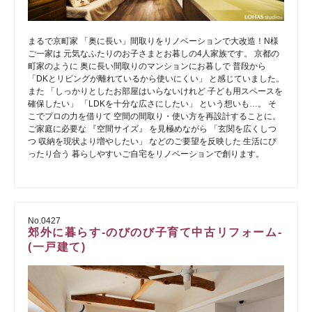
まるで京町家 「奥に長い」間取りをリノベーションで大改造！N様
ご一家は 元気なふたりのお子さまとお暮しの4人家族です。 京都の
町家のように 奥に長い間取りのマンションにお暮しで 普段から
「DKとリビングが離れているから使いにくい」 と感じていました。
また 「しっかりとしたお部屋はいらないけれど 子ども用スペースを
確保したい」 「LDKを十分な広さにしたい」 という想いも…。 そ
こでプロの力を借りて 空間の間取り・使い方を再設計することに。
ご家庭に必要な 『空間サイズ』 を見極めながら 「玄関を広くしつ
つ 収納を現状より増やしたい」 などのご要望を反映した 生活にぴ
ったり合う 暮らしやすいご自宅をリノベーションで創ります。
No.0427
郊外に暮らす-のびのび子育て中古リフォーム-
(一戸建て)