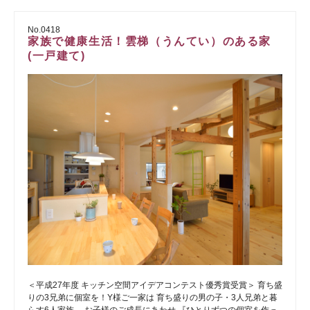
No.0418
家族で健康生活！雲梯（うんてい）のある家
(一戸建て)
＜平成27年度 キッチン空間アイデアコンテスト優秀賞受賞＞ 育ち盛
りの3兄弟に個室を！Y様ご一家は 育ち盛りの男の子・3人兄弟と暮
らす6人家族。 お子様のご成長にあわせ 『ひとりずつの個室を作っ