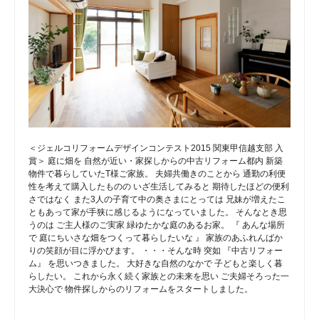
＜ジェルコリフォームデザインコンテスト2015 関東甲信越支部 入
賞＞ 庭に畑を 自然が近い・家探しからの中古リフォーム都内 新築
物件で暮らしていたT様ご家族。 夫婦共働きのことから 通勤の利便
性を考えて購入したものの いざ生活してみると 期待したほどの便利
さではなく また3人の子育て中の奥さまにとっては 兄妹が増えたこ
ともあって家が手狭に感じるようになっていました。 そんなとき思
うのは ご主人様のご実家 緑ゆたかな庭のあるお家。 『 あんな場所
で 庭にちいさな畑をつくって暮らしたいな 』 家族のあふれんばか
りの笑顔が目に浮かびます。 ・・・そんな時 突如 『中古リフォー
ム』 を思いつきました。 大好きな自然のなかで 子どもと楽しく暮
らしたい。 これから永く続く家族との未来を思い ご夫婦そろった一
大決心で 物件探しからのリフォームをスタートしました。