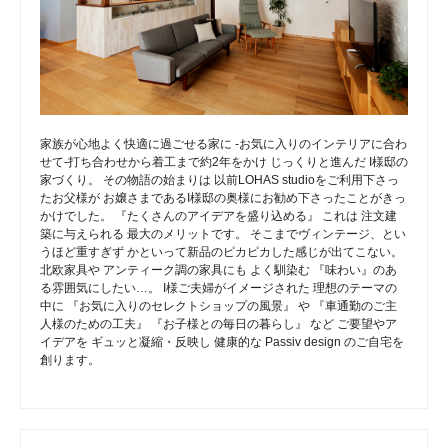
家族が心地よく快適に過ごせる家に -お気に入りのインテリアに合わ
せて-打ち合わせから着工まで約2年をかけ じっくりと進んだ I様邸の
家づくり。 その物語の始まりは 以前LOHAS studioをご利用下さっ
たお父様が お嬢さまであるI様邸の奥様にお勧め下さったことがきっ
かけでした。 『たくさんのアイデアを盛り込める』 これは 注文建
築に与えられる 最大のメリットです。 そこまでヴィンテージ、とい
うほど重すぎず かといって新品のピカピカした感じが出てこない。
北欧家具や アンティーク調の家具にも よく馴染む 『味わい』のあ
る雰囲気にしたい…。 I様ご夫婦がイメージされた 理想のテーマの
中に 『お気に入りのセレクトショップの風景』 や 『車通勤のご主
人様のための工夫』 『お子様との毎日の暮らし』 など ご要望やア
イデアを ギュッと凝縮・反映し 健康的な Passiv design のご自宅を
創ります。