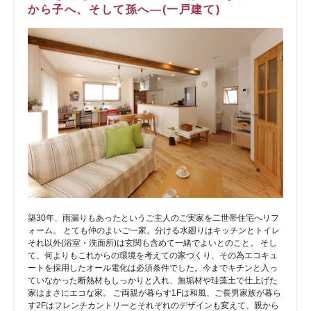
から子へ、そして孫へ―(一戸建て)
築30年、雨漏りもあったというご主人のご実家を二世帯住宅へリフ
ォーム。 とても仲のよいご一家。分ける水廻りはキッチンとトイレ
それ以外(浴室・洗面所)は玄関も含めて一緒でよいとのこと。 そし
て、何よりもこれからの環境を考えての家づくり、その為エコキュ
ートを採用したオール電化は必須条件でした。今までキチンと入っ
ていなかった断熱材もしっかりと入れ、無垢材や珪藻土で仕上げた
家はまさにエコな家。 ご両親が暮らす1Fは和風、ご長男家族が暮ら
す2Fはフレンチカントリーとそれぞれのデザインも変えて、親から