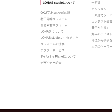
LOHAS studioについて
一戸建て
マンション
OKUTA8つの信頼の証
一戸建てツー
材工分離リフォーム
コンテスト受
自然素材リフォーム
費用から探す
LOHAS について
好みのテイス
LOHAS studio のできること
部位から事例
リフォームの流れ
人気のキーワ
アフターサービス
1% for the Planetについて
デザイナー紹介