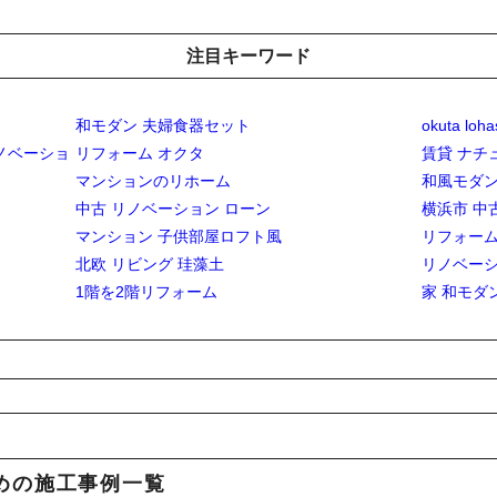
注目キーワード
和モダン 夫婦食器セット
okuta loha
ノベーショ
リフォーム オクタ
賃貸 ナチュ
マンションのリホーム
和風モダ
中古 リノベーション ローン
横浜市 中
マンション 子供部屋ロフト風
リフォーム
北欧 リビング 珪藻土
リノベー
1階を2階リフォーム
家 和モダ
めの施工事例一覧