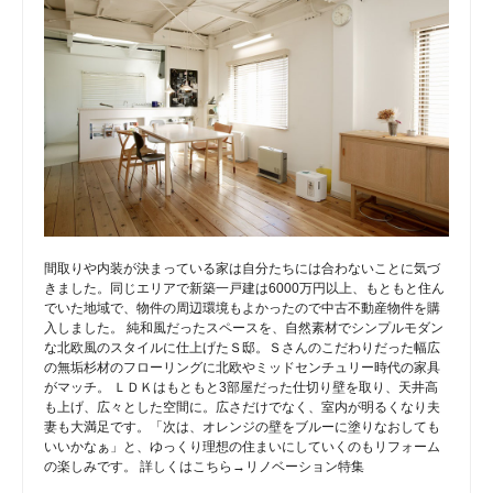
間取りや内装が決まっている家は自分たちには合わないことに気づ
きました。同じエリアで新築一戸建は6000万円以上、もともと住ん
でいた地域で、物件の周辺環境もよかったので中古不動産物件を購
入しました。 純和風だったスペースを、自然素材でシンプルモダン
な北欧風のスタイルに仕上げたＳ邸。Ｓさんのこだわりだった幅広
の無垢杉材のフローリングに北欧やミッドセンチュリー時代の家具
がマッチ。 ＬＤＫはもともと3部屋だった仕切り壁を取り、天井高
も上げ、広々とした空間に。広さだけでなく、室内が明るくなり夫
妻も大満足です。「次は、オレンジの壁をブルーに塗りなおしても
いいかなぁ」と、ゆっくり理想の住まいにしていくのもリフォーム
の楽しみです。 詳しくはこちら→リノベーション特集