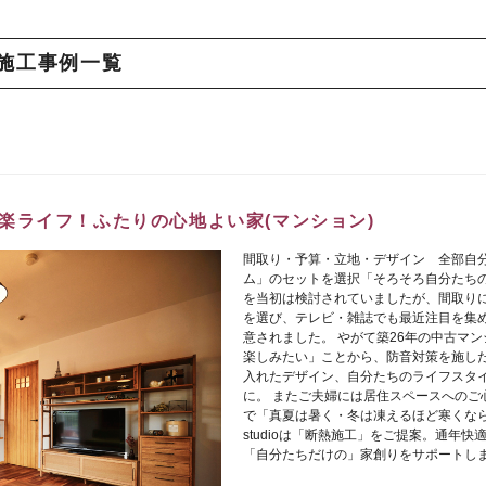
施工事例一覧
楽ライフ！ふたりの心地よい家(マンション)
間取り・予算・立地・デザイン 全部自
ム」のセットを選択「そろそろ自分たち
を当初は検討されていましたが、間取り
を選び、テレビ・雑誌でも最近注目を集
意されました。 やがて築26年の中古マ
楽しみたい」ことから、防音対策を施し
入れたデザイン、自分たちのライフスタ
に。 またご夫婦には居住スペースへのご
で「真夏は暑く・冬は凍えるほど寒くなら
studioは「断熱施工」をご提案。通年
「自分たちだけの」家創りをサポートし