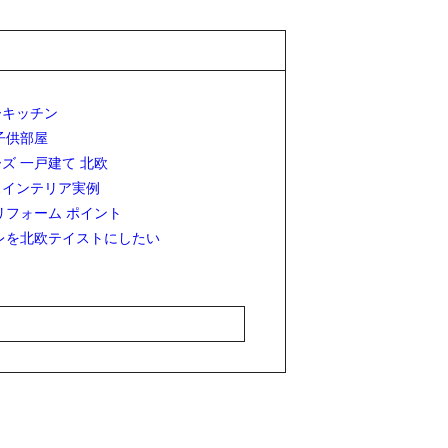
ーキッチン
子供部屋
ズ 一戸建て 北欧
スインテリア実例
リフォーム ポイント
レを北欧テイストにしたい