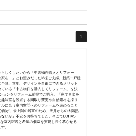
1
分らしくしたいから「中古物件購入とリフォー
の家を…」とお望みだったM様ご夫婦。新築一戸建
に予算、立地、デザインを自由にできるメリット
めている「中古物件を購入してリフォーム」を決
ンションをリフォーム前提でご購入。「家で音楽を
た趣味室を設置する間取り変更や自然素材を採り
イルに合う室内空間へのリフォームを進めること
心配が。最上階の居室のため、天井からの太陽熱
ないか」不安をお持ちでした。そこでLOHAS
快適な室内環境と希望の個室を実現し長く暮らせる
ます。