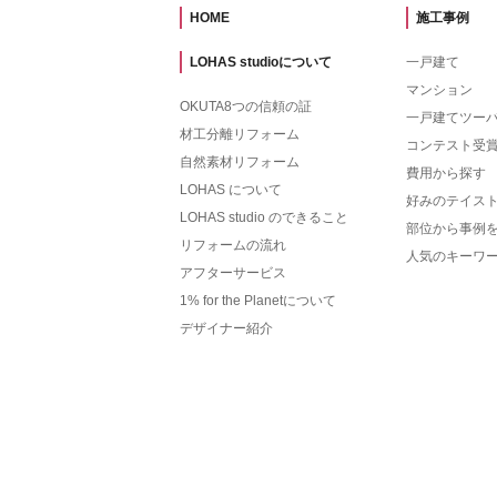
HOME
施工事例
LOHAS studioについて
一戸建て
マンション
OKUTA8つの信頼の証
一戸建てツー
材工分離リフォーム
コンテスト受
自然素材リフォーム
費用から探す
LOHAS について
好みのテイス
LOHAS studio のできること
部位から事例
リフォームの流れ
人気のキーワ
アフターサービス
1% for the Planetについて
デザイナー紹介