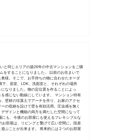
いと同じエリアの築26年の中古マンションをご購
ムをすることになりました。 以前のお住まいで
た奥様。そこで、お手持ちの物に合わせたオーダ
廊下、居室、LDK、洗面室と、それぞれの場所
うになりました。物の定位置を作ることによっ
を感じない動線にしています。 マンション特有
め、壁材の珪藻土でアーチを作り、お家のアクセ
リーの収納を設けて壁を有効活用。圧迫感を無く
、デザインと機能の両方を満たした空間になって
場にも、今後のお部屋にも使えるフレキシブルな
のお部屋は、リビングと繋げて広い空間に。段差
遊ぶことが出来ます。 将来的には２つのお部屋