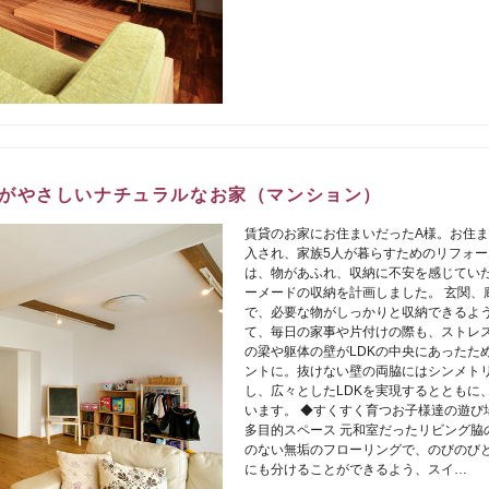
がやさしいナチュラルなお家（マンション）
賃貸のお家にお住まいだったA様。お住ま
入され、家族5人が暮らすためのリフォー
は、物があふれ、収納に不安を感じてい
ーメードの収納を計画しました。 玄関、
で、必要な物がしっかりと収納できるよ
て、毎日の家事や片付けの際も、ストレス
の梁や躯体の壁がLDKの中央にあったた
ントに。抜けない壁の両脇にはシンメト
し、広々としたLDKを実現するとともに
います。 ◆すくすく育つお子様達の遊び
多目的スペース 元和室だったリビング脇
のない無垢のフローリングで、のびのびと
にも分けることができるよう、スイ…