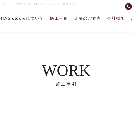
ォーム・注文住宅ならLOHAS studio（ロハススタジオ）
phone
OHAS studioについて
施工事例
店舗のご案内
会社概要
WORK
施工事例