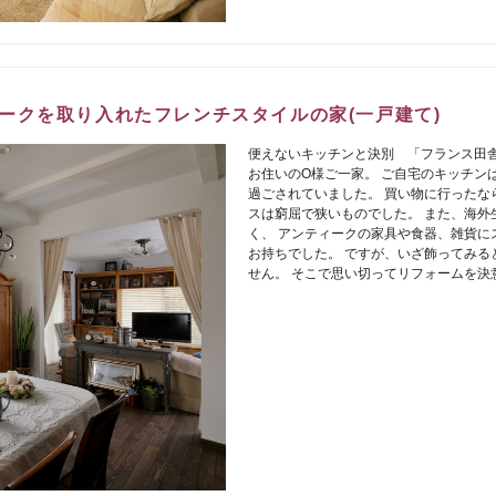
ークを取り入れたフレンチスタイルの家(一戸建て)
便えないキッチンと決別 「フランス田舎
お住いのO様ご一家。 ご自宅のキッチン
過ごされていました。 買い物に行ったな
スは窮屈で狭いものでした。 また、海外
く、 アンティークの家具や食器、雑貨に
お持ちでした。 ですが、いざ飾ってみる
せん。 そこで思い切ってリフォームを決意。