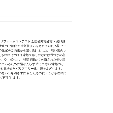
インリフォームコンテスト 全国優秀賞受賞＞ 受け継
仕事のご都合で 大阪住まいをされていた S様ご一
の生家をご両親から譲り受けました。 思い出のつ
ものの そのまま家族で移り住むには幾つかの心
傷み」や「劣化」。 和室で細かく分断された使い勝
れているために陽が入らず 暗くて寒い“家族つど
将来を見据えたバリアフリー化も頭をよぎります。
の思い出を消さずに 自分たちの代・こども達の代
“再生”します。