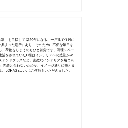
家」を目指して 築20年になる、一戸建て住居に
は奥まった場所にあり、そのために不便な毎日を
ら、荷物をしまうのもひと苦労です。調理スペー
生活をされていたO様はインテリアへの造詣が深
ステンドグラスなど、素敵なインテリアを幾つも
と 内装と合わないためか、イメージ通りに映えま
LOHAS studioにご依頼をいただきました。