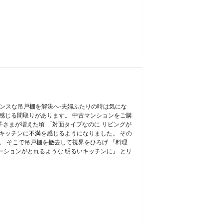
ランスな吊戸棚を解決へ-夫婦ふたりの時は気にな
に感じる間取りがあります。 中古マンションをご購
子さまが増えた頃 「対面タイプなのに リビングが
とキッチンに不満を感じるようになりました。 その
。 そこで吊戸棚を撤去して視界をひろげ 『料理
ーションがとれるような 明るいキッチンに』 とリ