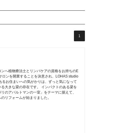
1
ロンへ植物療法士とリンパケアの資格をお持ちのE
ンを開業することを決意され、LOHAS studio
あるお住まいへの気がかりは、ずっと気になって
る大きな梁の存在です。 インパクトのある梁を
パリのアパルトマンの一室」をテーマに据えて、
へのリフォームが始まりました。