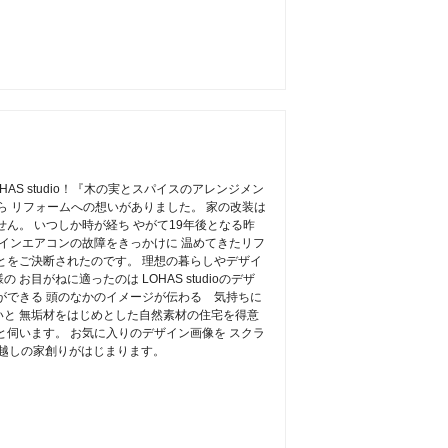
AS studio！『木の実とスパイスのアレンジメン
ら リフォームへの想いがありました。 家の改装は
ん。 いつしか時が経ち やがて19年後となる昨
トインエアコンの故障をきっかけに 温めてきたリフ
とをご決断されたのです。 理想の暮らしやデザイ
お目がねに適ったのは LOHAS studioのデザ
ができる 頭のなかのイメージが伝わる 気持ちに
と 無垢材をはじめとした自然素材の住宅を得意
と伺います。 お気に入りのデザイン画像を スクラ
年越しの家創りがはじまります。