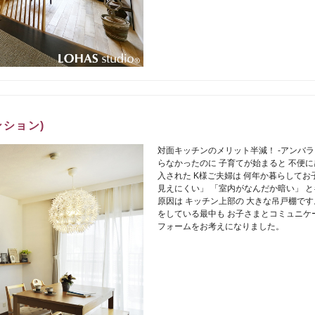
ション)
対面キッチンのメリット半減！ -アンバ
らなかったのに 子育てが始まると 不便
入された K様ご夫婦は 何年か暮らしてお
見えにくい」 「室内がなんだか暗い」 
原因は キッチン上部の 大きな吊戸棚です
をしている最中も お子さまとコミュニケ
フォームをお考えになりました。