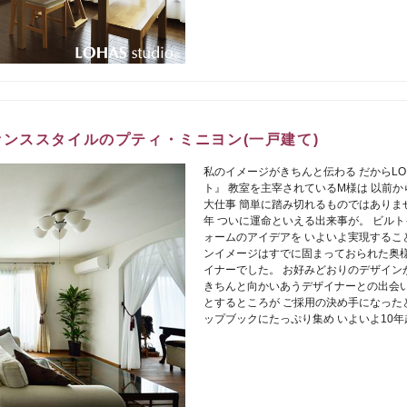
ァンススタイルのプティ・ミニヨン(一戸建て)
私のイメージがきちんと伝わる だからLOH
ト』 教室を主宰されているM様は 以前か
大仕事 簡単に踏み切れるものではありませ
年 ついに運命といえる出来事が。 ビル
ォームのアイデアを いよいよ実現するこ
ンイメージはすでに固まっておられた奥様の 
イナーでした。 お好みどおりのデザイン
きちんと向かいあうデザイナーとの出会い
とするところが ご採用の決め手になった
ップブックにたっぷり集め いよいよ10