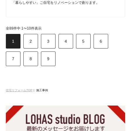
「暮らしやすい」ご自宅をリノベーションで創ります。
全89件中 1〜10件表示
1
2
3
4
5
6
7
8
9
住宅リフォームTOP
｜
施工事例