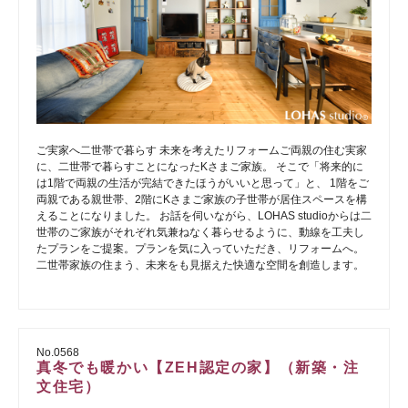
ご実家へ二世帯で暮らす 未来を考えたリフォームご両親の住む実家
に、二世帯で暮らすことになったKさまご家族。 そこで「将来的に
は1階で両親の生活が完結できたほうがいいと思って」と、 1階をご
両親である親世帯、2階にKさまご家族の子世帯が居住スペースを構
えることになりました。 お話を伺いながら、LOHAS studioからは二
世帯のご家族がそれぞれ気兼ねなく暮らせるように、動線を工夫し
たプランをご提案。プランを気に入っていただき、リフォームへ。
二世帯家族の住まう、未来をも見据えた快適な空間を創造します。
No.0568
真冬でも暖かい【ZEH認定の家】（新築・注
文住宅）