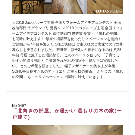
＜2018 Jackグループ主催 全国リフォームアイデアコンテスト 全面
改装部門 準グランプリ 受賞＞ ＜2018 Jackグループ主催 全国リフォ
ームアイデアコンテスト 部位別部門 優秀賞 受賞＞ 『憧れの空間』
も同時に叶えます！ 母屋の増築部を使ったリノベーションを開始！
ご結婚から7年目を迎えた S様ご夫婦は ご主人様のご実家での 3世帯
暮らしを決意されました。 若世帯・親子3人の新居になるのは 約23
年前 母屋に施工した増築部分。 このスペースを使って 『子育てし
やすい間取り設計と ご夫婦それぞれの個室を可能ならば実現した
い』 とのご希望を頂きました。 帽子デザイナーの奥さまが今後
SOHOを目指すためのアトリエと ご主人様の書斎、 ふたつの 『憧れ
の空間』 もこのリノベーションで同時に叶えていきます。
No.0497
「北向きの部屋」が暖かい 温もりの木の家(一
戸建て)