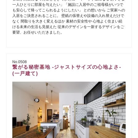
一人ひとりに部屋を与えたい」「施設に入居中のご祖母様がいつで
も安心して帰ってこられるようにしたい」 との想いから ご実家への
入居をご決意されることに。 壁紙の張替えや設備の入れ替えだけで
なく 間取りを大きく変えるほか 素材の安全性や 心地よく住まい続
ける未来の生活も見据えた 従来のデザインを一新するデザインをご
要望、お任せいただきました。
No.0508
繋がる秘密基地 -ジャストサイズの心地よさ-
(一戸建て)