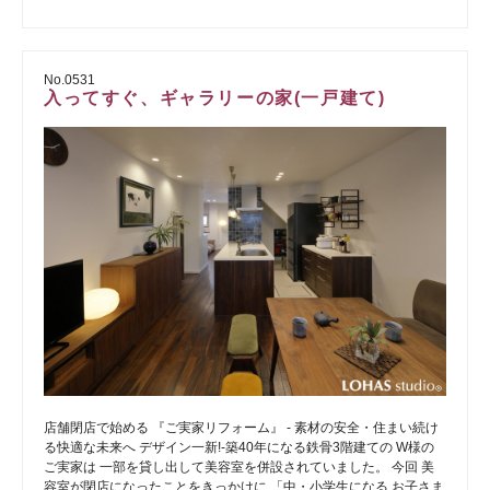
No.0531
入ってすぐ、ギャラリーの家(一戸建て)
店舗閉店で始める 『ご実家リフォーム』 - 素材の安全・住まい続け
る快適な未来へ デザイン一新!-築40年になる鉄骨3階建ての W様の
ご実家は 一部を貸し出して美容室を併設されていました。 今回 美
容室が閉店になったことをきっかけに 「中・小学生になる お子さま