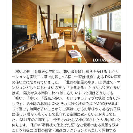
「寒い北側」 を快適な空間に。 想い出を残し 磨きをかけるリノベ
ーションを実現二世帯でお暮しのA様ご一家は 北側にある DKや洋室
の使い方に悩まれていました。 「北側の部屋の寒さ」は 戸建て・マ
ンションどちらにお住まいの方も 「あるある」 とうなづく方が多い
はず。 陽光が入る南側に比べ 陰になりやすい北側はどうしても
「暗い」「寒い」「湿気が多い」 というネガティブな状況に寄りが
ちです。 A様邸の北側は DKとそれに続く洋室で ふだん家族が集ま
って過ごす時間が多いことから ご高齢になるお母様や 小さなお子様
に優しい 暖かく広くそして見守れる空間に変えたいとお考えでし
た。 築22年のご邸宅は 「他界されたお父様が残された大切な家」と
仰ります。 "柱"や "羽目板で仕上げた壁" など愛着のある風景を残す
ことを前提に 奥様の雑貨・絵画コレクションとも美しく調和する