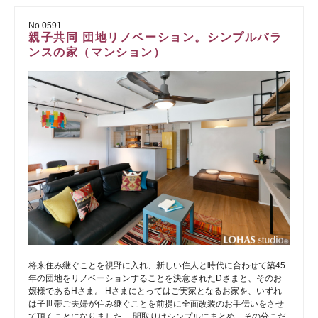
No.0591
親子共同 団地リノベーション。シンプルバラ
ンスの家（マンション）
将来住み継ぐことを視野に入れ、新しい住人と時代に合わせて築45
年の団地をリノベーションすることを決意されたDさまと、そのお
嬢様であるHさま。 Hさまにとってはご実家となるお家を、いずれ
は子世帯ご夫婦が住み継ぐことを前提に全面改装のお手伝いをさせ
て頂くことになりました。 間取りはシンプルにまとめ、その分こだ