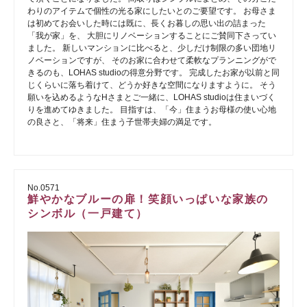
わりのアイテムで個性の光る家にしたいとのご要望です。 お母さま
は初めてお会いした時には既に、長くお暮しの思い出の詰まった
「我が家」を、 大胆にリノベーションすることにご賛同下さってい
ました。 新しいマンションに比べると、少しだけ制限の多い団地リ
ノベーションですが、 そのお家に合わせて柔軟なプランニングがで
きるのも、LOHAS studioの得意分野です。 完成したお家が以前と同
じくらいに落ち着けて、どうか好きな空間になりますように。 そう
願いを込めるようなHさまとご一緒に、LOHAS studioは住まいづく
りを進めてゆきました。 目指すは、「今」住まうお母様の使い心地
の良さと、「将来」住まう子世帯夫婦の満足です。
No.0571
鮮やかなブルーの扉！笑顔いっぱいな家族の
シンボル（一戸建て）