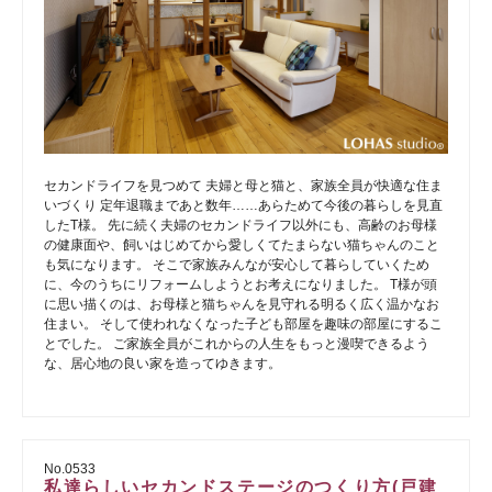
セカンドライフを見つめて 夫婦と母と猫と、家族全員が快適な住ま
いづくり 定年退職まであと数年……あらためて今後の暮らしを見直
したT様。 先に続く夫婦のセカンドライフ以外にも、高齢のお母様
の健康面や、飼いはじめてから愛しくてたまらない猫ちゃんのこと
も気になります。 そこで家族みんなが安心して暮らしていくため
に、今のうちにリフォームしようとお考えになりました。 T様が頭
に思い描くのは、お母様と猫ちゃんを見守れる明るく広く温かなお
住まい。 そして使われなくなった子ども部屋を趣味の部屋にするこ
とでした。 ご家族全員がこれからの人生をもっと漫喫できるよう
な、居心地の良い家を造ってゆきます。
No.0533
私達らしいセカンドステージのつくり方(戸建