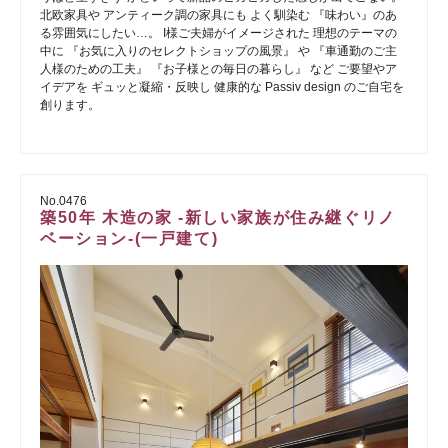
北欧家具や アンティーク調の家具にも よく馴染む 『味わい』のあ
る雰囲気にしたい…。 I様ご夫婦がイメージされた 理想のテーマの
中に 『お気に入りのセレクトショップの風景』 や 『車通勤のご主
人様のための工夫』 『お子様との毎日の暮らし』 など ご要望やア
イデアを ギュッと凝縮・反映し 健康的な Passiv design のご自宅を
創ります。
No.0476
築50年 木造の家 -新しい家族が住み継ぐリノ
ベーション-(一戸建て)