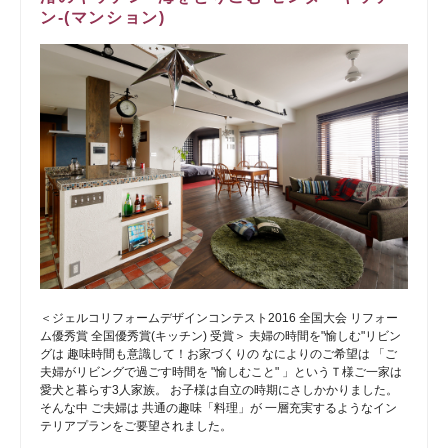
ン-(マンション)
＜ジェルコリフォームデザインコンテスト2016 全国大会 リフォー
ム優秀賞 全国優秀賞(キッチン) 受賞＞ 夫婦の時間を"愉しむ"リビン
グは 趣味時間も意識して！お家づくりの なによりのご希望は 「ご
夫婦がリビングで過ごす時間を "愉しむこと" 」というＴ様ご一家は
愛犬と暮らす3人家族。 お子様は自立の時期にさしかかりました。
そんな中 ご夫婦は 共通の趣味「料理」が 一層充実するようなイン
テリアプランをご要望されました。