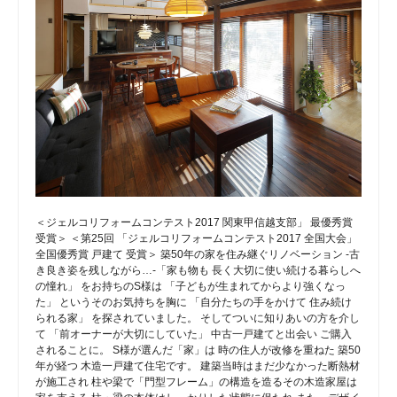
＜ジェルコリフォームコンテスト2017 関東甲信越支部」 最優秀賞
受賞＞ ＜第25回 「ジェルコリフォームコンテスト2017 全国大会」
全国優秀賞 戸建て 受賞＞ 築50年の家を住み継ぐリノベーション -古
き良き姿を残しながら…-「家も物も 長く大切に使い続ける暮らしへ
の憧れ」 をお持ちのS様は 「子どもが生まれてからより強くなっ
た」 というそのお気持ちを胸に 「自分たちの手をかけて 住み続け
られる家」 を探されていました。 そしてついに知りあいの方を介し
て 「前オーナーが大切にしていた」 中古一戸建てと出会い ご購入
されることに。 S様が選んだ「家」は 時の住人が改修を重ねた 築50
年が経つ 木造一戸建て住宅です。 建築当時はまだ少なかった断熱材
が施工され 柱や梁で「門型フレーム」の構造を造るその木造家屋は