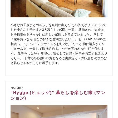
小さなお子さまとの暮らしを真剣に考えた その答えがリフォームで
した小さなお子さまと3人暮らしのK様ご一家。 共働きのご夫婦は
お子様誕生をきっかけに新しい家探しを考えていました。 そして
「家を買うなら 自分の好きな空間にしたい！」 と LOHAS studioに
相談へ。 “リフォームデザインがお好みだったこと 物件購入からリ
フォームまで一貫して取り組めることが来店のきっかけ” と仰りま
す。 仕事をしながら 無理なく安心して育児・家事を両立する環境づ
くりへ。 子育ての心強い味方となるご実家近くへの転居と のびのび
と暮らせる家づくりに着手します。
No.0407
"Hygge (ヒュッゲ)" 暮らしを楽しむ家 (マン
ション)