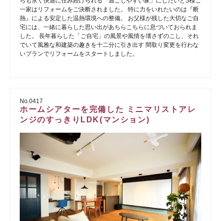
らも永く快適に住み続けられる「過ごしやすい家」にしたいとS様ご
一家はリフォームをご決断されました。 特に力をいれたいのは『断
熱』による安定した温熱環境への整備。 お父様が残した大切なご自
宅には、一緒に暮らした思い出があちらこちらに息づいておられま
した。 長年暮らした「ご自宅」の風景や風情を壊さずのこし、それ
でいて風雅な和建築の趣きを十二分に引き出す 間取り変更を行わな
いプランでリフォームをスタートしました。
No.0417
ホームシアターを完備した ミニマリストアレ
ンジのすっきりLDK(マンション)