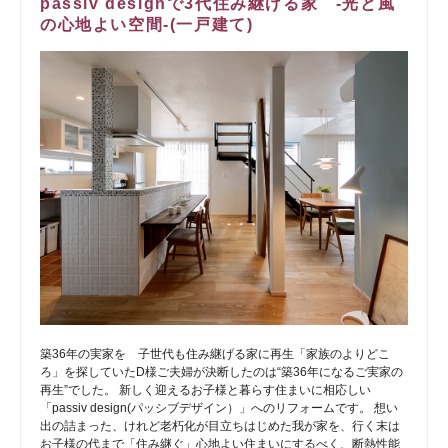
passiv designで3代住み継げる家 -光と風
の心地よい空間-(一戸建て)
築36年の実家を 子世代も住み継げる家に再生「家族のよりどこ
ろ」を探していたD様ご夫婦が決断したのは“築36年になるご実家の
再生”でした。 新しく迎えるお子様と暮らす住まいに相応しい
「passiv design(パッシブデザイン）」へのリフォームです。 想い
出の詰まった、けれど老朽化が目立ちはじめた我が家を、行く末は
お子様の代まで「住み継ぐ」心地よい住まいにするべく、断熱性能