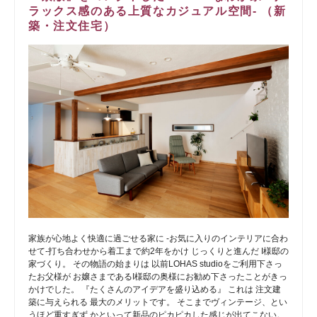
ラックス感のある上質なカジュアル空間- （新
築・注文住宅）
家族が心地よく快適に過ごせる家に -お気に入りのインテリアに合わ
せて-打ち合わせから着工まで約2年をかけ じっくりと進んだ I様邸の
家づくり。 その物語の始まりは 以前LOHAS studioをご利用下さっ
たお父様が お嬢さまであるI様邸の奥様にお勧め下さったことがきっ
かけでした。 『たくさんのアイデアを盛り込める』 これは 注文建
築に与えられる 最大のメリットです。 そこまでヴィンテージ、とい
うほど重すぎず かといって新品のピカピカした感じが出てこない。