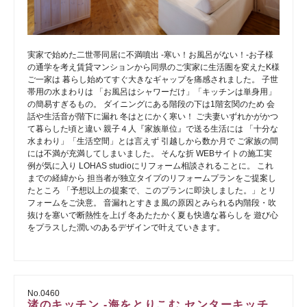
実家で始めた二世帯同居に不満噴出 -寒い！お風呂がない！-お子様
の通学を考え賃貸マンションから同県のご実家に生活圏を変えたK様
ご一家は 暮らし始めてすぐ大きなギャップを痛感されました。 子世
帯用の水まわりは 「お風呂はシャワーだけ」「キッチンは単身用」
の簡易すぎるもの。 ダイニングにある階段の下は1階玄関のため 会
話や生活音が階下に漏れ 冬はとにかく寒い！ ご夫妻いずれかがかつ
て暮らした頃と違い 親子４人『家族単位』で送る生活には 「十分な
水まわり」「生活空間」とは言えず 引越しから数か月で ご家族の間
には不満が充満してしまいました。 そんな折 WEBサイトの施工実
例が気に入り LOHAS studioにリフォーム相談されることに。 これ
までの経緯から 担当者が独立タイプのリフォームプランをご提案し
たところ 「予想以上の提案で、このプランに即決しました。」とリ
フォームをご決意。 音漏れとすきま風の原因とみられる内階段・吹
抜けを塞いで断熱性を上げ 冬あたたかく夏も快適な暮らしを 遊び心
をプラスした潤いのあるデザインで叶えていきます。
No.0460
渚のキッチン -海をとりこむ センターキッチ