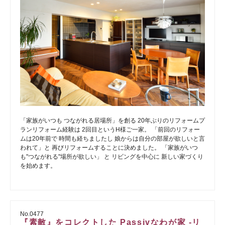
「家族がいつも つながれる居場所」を創る 20年ぶりのリフォームプ
ランリフォーム経験は 2回目というH様ご一家。 「前回のリフォー
ムは20年前で 時間も経ちましたし 娘からは自分の部屋が欲しいと言
われて」と 再びリフォームすることに決めました。 「家族がいつ
も"つながれる"場所が欲しい」 と リビングを中心に 新しい家づくり
を始めます。
No.0477
『素敵』をコレクトした Passivなわが家 -リ