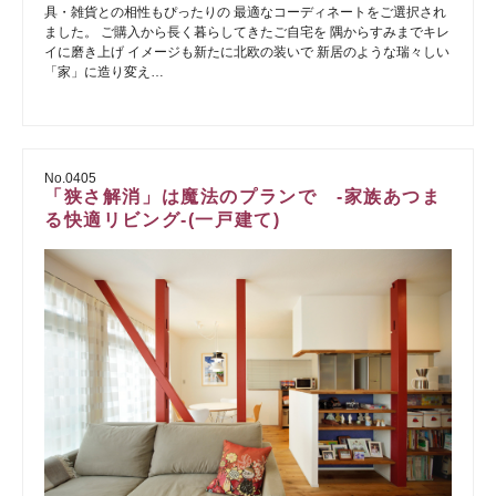
具・雑貨との相性もぴったりの 最適なコーディネートをご選択され
ました。 ご購入から長く暮らしてきたご自宅を 隅からすみまでキレ
イに磨き上げ イメージも新たに北欧の装いで 新居のような瑞々しい
「家」に造り変え…
No.0405
「狭さ解消」は魔法のプランで -家族あつま
る快適リビング-(一戸建て)