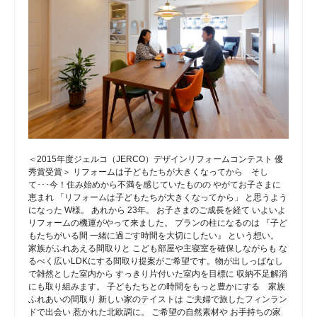
＜2015年度ジェルコ（JERCO）デザインリフォームコンテスト 優
秀賞受賞＞ リフォームは子どもたちが大きくなってから そし
て･･･今！住み始めから不満を感じていたものの やがてお子さまに
恵まれ 「リフォームは子どもたちが大きくなってから」 と思うよう
になった W様。 あれから 23年。 お子さまのご成長を経て いよいよ
リフォームの機運がやって来ました。 プランの柱になるのは 『子ど
もたちがいる間 一緒に過ごす時間を大切にしたい』 という想い。
家族がふれあえる間取りと こども部屋や主寝室を確保しながらも な
るべく広いLDKにする間取り提案がご希望です。物が出しっぱなし
で雑然とした室内から すっきり片付いた室内を目標に 収納不足解消
にも取り組みます。 子どもたちとの時間をもっと豊かにする 家族
ふれあいの間取り 新しい家のテイストは ご夫婦で旅したフィンラン
ドで出会い 惹かれた北欧調に。 ご希望の自然素材や お手持ちの家