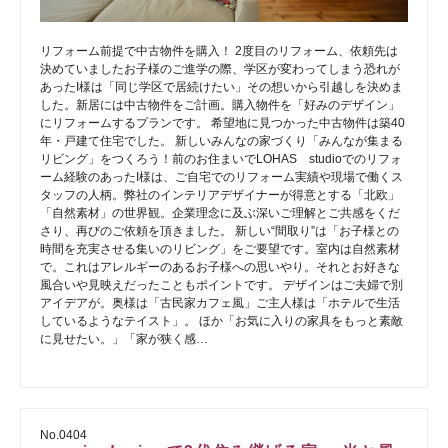
リフォーム前提で中古物件を購入！ 2度目のリフォーム、依頼先は
決めていましたお子様のご進学の際、学区が変わってしまう恐れが
あったI様は「同じ学区で居続けたい」その想いから引越しを決めま
した。新居には中古物件をご計画。購入物件を「好みのデザイン」
にリフォームするプランです。 希望地に見つかった中古物件は築40
年・戸建て住宅でした。 新しいみんなの家づくり「みんなが集まる
リビング」をつくろう！前のお住まいでLOHAS studioでのリフォ
ーム経験のあったI様は、ご自宅でのリフォーム実績や現場で働くス
タッフの人柄。弊社のインテリアデザイナーが得意とする「北欧」
「自然素材」の世界観。企業理念に及ぶ深いご理解とご共感をくだ
さり、再びのご依頼を頂きました。 新しい“間取り”は「お子様との
時間を充実させる集いのリビング」をご要望です。室内は自然素材
で。これはアレルギーのあるお子様への思いやり。それとお好きな
風合いや見映えだったこともポイントです。 デザインはご夫婦で別
アイデアが。奥様は「古民家カフェ風」ご主人様は「ホテルで生活
しているようなテイスト」。 ほか「お気に入りの家具をもっと素敵
に見せたい。」「家が狭く感…
No.0404