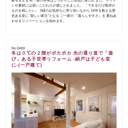
家を支える 柱・梁の本体はしっかりした状態に保たれ また、デザイ
ンや素材には深いこだわりが感じとれました。 「できるだけ既存の
ものを残したい」 S様のお気持ちに寄り添いながら 50年を数える歴
史ある姿に "新しい家主"となる ご一家の 『暮らしやすさ』を 重ねあ
わせるリノベーションを始めます。
No.0469
冬は０℃の２階がポカポカ 光の通り道で「遊
び」ある子世帯リフォーム -納戸は子ども室
に-(一戸建て)