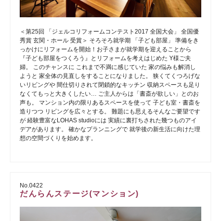
＜第25回 「ジェルコリフォームコンテスト2017 全国大会」 全国優
秀賞 玄関・ホール 受賞＞ そろそろ就学期 「子ども部屋」 準備をき
っかけにリフォームを開始！お子さまが就学期を迎えることから
『子ども部屋をつくろう』とリフォームを考えはじめた Y様ご夫
婦。 このチャンスに これまで不満に感じていた 家の悩みも解消し
ようと 家全体の見直しをすることになりました。 狭くてくつろげな
いリビングや 間仕切りされて閉鎖的なキッチン 収納スペースも足り
なくてもっと大きくしたい… ご主人からは「書斎が欲しい」とのお
声も。 マンション内の限りあるスペースを使って 子ども室・書斎を
造りつつ リビングを広々とする。 難題にも思えるそんなご要望です
が 経験豊富なLOHAS studioには 実績に裏打ちされた幾つものアイ
デアがあります。 確かなプランニングで 就学後の新生活に向けた理
想の空間づくりを始めます。
No.0422
だんらんステージ(マンション)