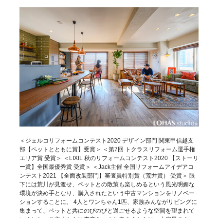
＜ジェルコリフォームコンテスト2020 デザイン部門 関東甲信越支
部【ペットとともに賞】受賞＞ ＜第7回 トクラスリフォーム選手権
エリア賞 受賞＞ ＜LIXIL 秋のリフォームコンテスト2020 【ストーリ
ー賞】全国最優秀賞 受賞＞ ＜Jack主催 全国リフォームアイデアコ
ンテスト2021 【全面改装部門】審査員特別賞（荒井賞） 受賞＞ 眼
下には荒川が見渡せ、ペットとの散策も楽しめるという風光明媚な
環境が決め手となり、購入されたという中古マンションをリノベー
ションすることに。 4人とワンちゃん1匹、家族みんながリビングに
集まって、ペットと共にのびのびと過ごせるような空間を望まれて