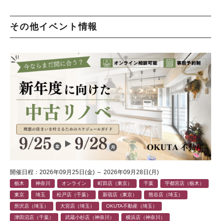
その他イベント情報
開催日程：2026年09月25日(金) ～ 2026年09月28日(月)
栃木
神奈川
オンライン
町田店（東京）
千葉
宇都宮店（栃木）
東京
埼玉
松戸店（千葉）
新宿店（東京）
熊谷店（埼玉）
所沢店（埼玉）
大宮店（埼玉）
OKUTA不動産（埼玉）
津田沼店（千葉）
武蔵小杉店（神奈川）
横浜店（神奈川）