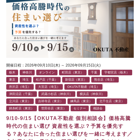
開催日程：2026年09月10日(木) ～ 2026年09月15日(火)
栃木
神奈川
オンライン
町田店（東京）
千葉
宇都宮店（栃木）
東京
埼玉
松戸店（千葉）
新宿店（東京）
熊谷店（埼玉）
所沢店（埼玉）
大宮店（埼玉）
OKUTA不動産（埼玉）
津田沼店（千葉）
武蔵小杉店（神奈川）
横浜店（神奈川）
立川店（東京）
吉祥寺店（東京）
練馬店（東京）
北千住店（東京）
錦糸町店（東京）
世田谷店（東京）
セミナー
相談会
9/10-9/15【OKUTA不動産 個別相談会】価格高騰
時代の住まい選び 資産性を選ぶ？予算を優先す
る？あなたに合った住まい選びを一緒に考えます／