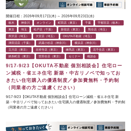
開催日程：2026年09月17日(木) ～ 2026年09月23日(水)
栃木
神奈川
オンライン
町田店（東京）
千葉
宇都宮店（栃木）
東京
埼玉
松戸店（千葉）
新宿店（東京）
熊谷店（埼玉）
所沢店（埼玉）
大宮店（埼玉）
OKUTA不動産（埼玉）
津田沼店（千葉）
武蔵小杉店（神奈川）
横浜店（神奈川）
立川店（東京）
吉祥寺店（東京）
練馬店（東京）
北千住店（東京）
錦糸町店（東京）
世田谷店（東京）
セミナー
相談会
9/17-9/23【OKUTA不動産 個別相談会】住宅ロー
ン減税・省エネ住宅 新築・中古リノベで知ってお
きたい住宅購入の優遇制度／参加費無料・予約制
（同業者の方ご遠慮ください）
9/17-9/23【OKUTA不動産 個別相談会】住宅ローン減税・省エネ住宅 新
築・中古リノベで知っておきたい住宅購入の優遇制度／参加費無料・予約制
（同業者の方ご遠慮ください）