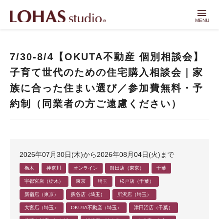
menu
MENU
7/30-8/4【OKUTA不動産 個別相談会】
子育て世代のための住宅購入相談会｜家
族に合った住まい選び／参加費無料・予
約制（同業者の方ご遠慮ください）
2026年07月30日(木)から2026年08月04日(火)まで
栃木
神奈川
オンライン
町田店（東京）
千葉
宇都宮店（栃木）
東京
埼玉
松戸店（千葉）
新宿店（東京）
熊谷店（埼玉）
所沢店（埼玉）
大宮店（埼玉）
OKUTA不動産（埼玉）
津田沼店（千葉）