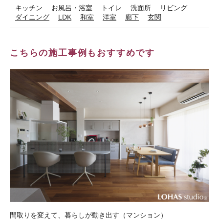
キッチン
お風呂・浴室
トイレ
洗面所
リビング
ダイニング
LDK
和室
洋室
廊下
玄関
こちらの施工事例もおすすめです
間取りを変えて、暮らしが動き出す（マンション）