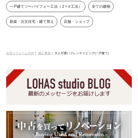
一戸建てツーバイフォー工法（２×４工法）
全ての建物
新築・注文住宅・建て替え
店舗・ショップ
住宅リフォームTOP
｜
施工事例
｜
大人可愛いフレンチリビング(一戸建て)