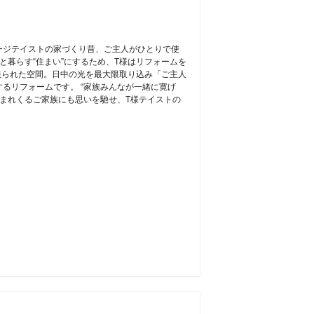
ージテイストの家づくり昔、ご主人がひとりで使
と暮らす“住まい”にするため、T様はリフォームを
限られた空間。日中の光を最大限取り込み「ご主人
るリフォームです。 “家族みんなが一緒に寛げ
生まれくるご家族にも思いを馳せ、T様テイストの