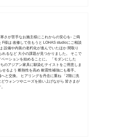
-寒さが苦手なお施主様にこれからの安心を- ご両
は 改修して住もうと LOHAS studioにご相談
は 設備や内装の老朽化が進んでいたほか 間取り
られるなど 大小の課題が見つかりました。 そこで
ベーションを始めることに。 「モダンにした
手持ちのアジアン家具に馴染むテイストをご用意しま
らせるよう 断熱性を高め 耐震性補強にも着手。
へと交換。 ヒアリングを丹念に重ね 「2階に洗
どウォンツやニーズを拾い上げながら 皆さまが
す。