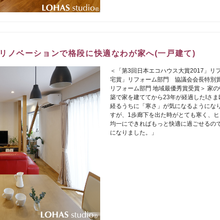
リノベーションで格段に快適なわが家へ(一戸建て)
＜「第3回日本エコハウス大賞2017」リ
宅賞」リフォーム部門 協議会会長特別賞受賞
リフォーム部門 地域最優秀賞受賞＞ 家
築で家を建ててから23年が経過したIさ
経るうちに「寒さ」が気になるようになり
すが、1歩廊下を出た時がとても寒く、
均一にできればもっと快適に過ごせるの
になりました。」