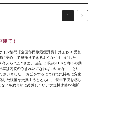
1
2
戸建て）
デザイン部門【全面部門別最優秀賞】外まわり 受賞
後に安心して里帰りできるような住まいにした
考えられたYさま。 当初は1階のLDKと廊下の動
部屋は内装のみきれいになればいいかな……とい
相談くださいました。 お話をするにつれて気持ちに変化
朽化した設備を交換するとともに、 長年不便を感じ
安などを総合的に改善したいと大規模改修を決断