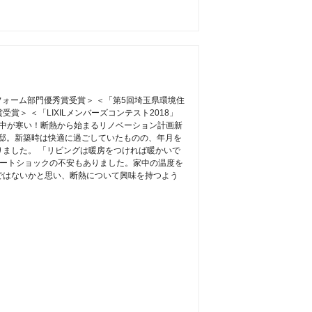
フォーム部門優秀賞受賞＞ ＜「第5回埼玉県環境住
＞ ＜「LIXILメンバーズコンテスト2018」
の中が寒い！断熱から始まるリノベーション計画新
ま邸。新築時は快適に過ごしていたものの、年月を
ました。 「リビングは暖房をつければ暖かいで
ヒートショックの不安もありました。家中の温度を
ではないかと思い、断熱について興味を持つよう