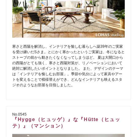
寒さと西陽を解消し、インテリアを愉しむ暮らしへ築39年のご実家
を受け継いだSさま。とにかく寒かったというご実家は、冬になると
ストーブの前から動きたくなくなってしまうほど。 夏は大開口から
の西陽がとても強く、寒さと西陽対策が、リノベーションにおいて
絶対に解消したいポイントとなりました。 また、デザインのテーマ
は「インテリアを愉しむお部屋」。季節や気分によって家具やアー
トを変えることで模様替えができ、どんなインテリアも映えるスタ
ジオのようなお部屋を目指しました。
No.0545
『Hygge（ヒュッゲ）』な『Hütte（ヒュッ
テ）』（マンション）