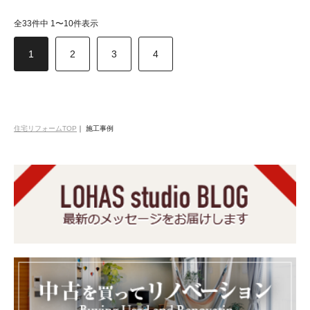
全33件中 1〜10件表示
1
2
3
4
住宅リフォームTOP
｜
施工事例