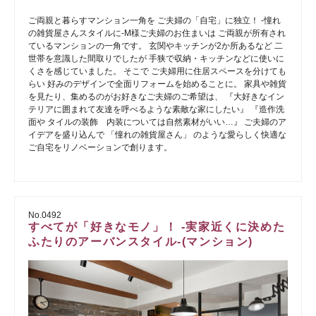
ご両親と暮らすマンション一角を ご夫婦の「自宅」に独立！ -憧れ
の雑貨屋さんスタイルに-M様ご夫婦のお住まいは ご両親が所有され
ているマンションの一角です。 玄関やキッチンが2か所あるなど 二
世帯を意識した間取りでしたが 手狭で収納・キッチンなどに使いに
くさを感じていました。 そこで ご夫婦用に住居スペースを分けても
らい 好みのデザインで全面リフォームを始めることに。 家具や雑貨
を見たり、集めるのがお好きなご夫婦のご希望は、 『大好きなイン
テリアに囲まれて友達を呼べるような素敵な家にしたい』 『造作洗
面や タイルの装飾 内装については自然素材がいい…』 ご夫婦のア
イデアを盛り込んで 「憧れの雑貨屋さん」 のような愛らしく快適な
ご自宅をリノベーションで創ります。
No.0492
すべてが「好きなモノ」！ -実家近くに決めた
ふたりのアーバンスタイル-(マンション)