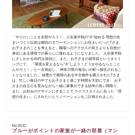
「やりたいことを全部やろう！」人生後半戦の“今”始める 理想の住
まいづくり以前は都内のタワーマンションにお住まいだったTさま。
お子さまのことを考えると、職場へのアクセスの良さよりも自然が
身近にある環境での暮らしに憧れるようになりました。 人生後半戦
にさしかかる40代を節目に、また、お子さまの就学前というタイミ
ングにて、 「環境を変えるなら“今”しよう！どうせやるならとこと
んやろう！」と一念発起し、 神奈川県の海沿いの町へ移住されるこ
ととなりました。 緑豊かで風情のある中古物件を購入されたTさま
は、忙しい毎日の中でもお子さまと過ごす時間を大切にでき、 お子
さまの自立心を育みながら一緒に家事ができる効率の良い間取り、
また、お好みのデザインにすることで ライフスタイルに合った「理
想の住まい」にされたいとリノベーションをご計画されました。
No.0532
ブルーがポイントの家族が一緒の部屋（マン