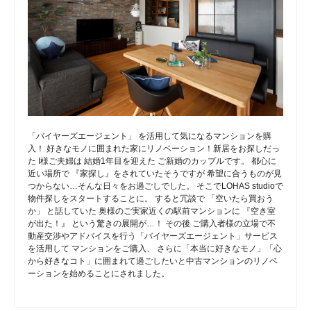
「バイヤーズエージェント」 を活用して気になるマンションを購
入！ 好きなモノに囲まれた家にリノベーション！新居をお探しだっ
た I様ご夫婦は 結婚1年目を迎えた ご新婚のカップルです。 都心に
近い場所で 『家探し』をされていたそうですが 希望に合うものが見
つからない…そんな日々をお過ごしでした。 そこでLOHAS studioで
物件探しをスタートすることに。 すると冗談で 「空いたら買おう
か」 と話していた 奥様のご実家近くの駅前マンションに 『空き室
が出た！』 という驚きの展開が…！ その後 ご購入者様の立場で不
動産交渉やアドバイスを行う「バイヤーズエージェント」サービス
を活用して マンションをご購入、 さらに「本当に好きなモノ」「心
から好きなコト」に囲まれて過ごしたいと中古マンションのリノベ
ーションを始めることにされました。