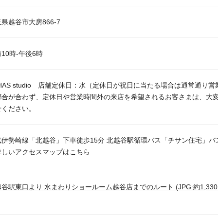
県越谷市大房866-7
10時-午後6時
HAS studio 店舗定休日：水（定休日が祝日に当たる場合は通常通り営
都合が合わず、定休日や営業時間外の来店を希望されるお客さまは、大
せください。
武伊勢崎線「北越谷」下車徒歩15分 北越谷駅循環バス「チサン住宅」バ
詳しいアクセスマップはこちら
谷駅東口より 水まわりショールーム越谷店までのルート (JPG:約1,330K