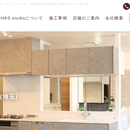
スタッフ｜リフォーム・注文住宅ならLOHAS studio（ロハススタジオ）
phone
OHAS studioについて
施工事例
店舗のご案内
会社概要
(埼玉)