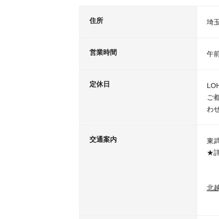
住所
埼玉
営業時間
午前
定休日
LO
ご
わ
交通案内
東
★
北越