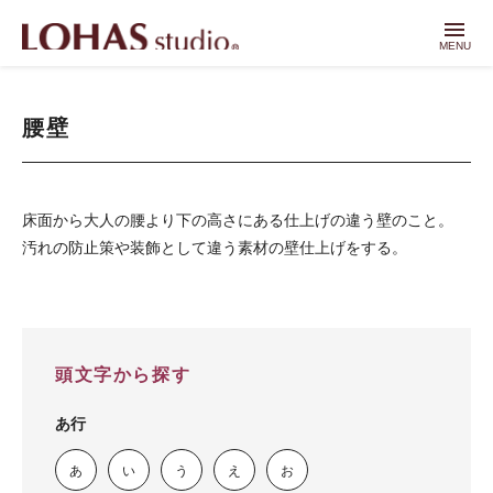
menu
MENU
腰壁
床面から大人の腰より下の高さにある仕上げの違う壁のこと。
汚れの防止策や装飾として違う素材の壁仕上げをする。
頭文字から探す
あ行
あ
い
う
え
お