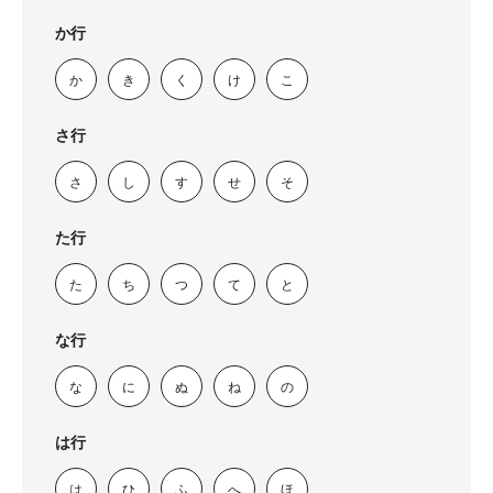
か行
か
き
く
け
こ
さ行
さ
し
す
せ
そ
た行
た
ち
つ
て
と
な行
な
に
ぬ
ね
の
は行
は
ひ
ふ
へ
ほ