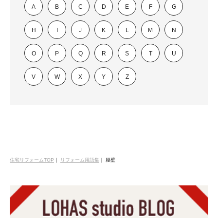
A
B
C
D
E
F
G
H
I
J
K
L
M
N
O
P
Q
R
S
T
U
V
W
X
Y
Z
住宅リフォームTOP
｜
リフォーム用語集
｜
腰壁