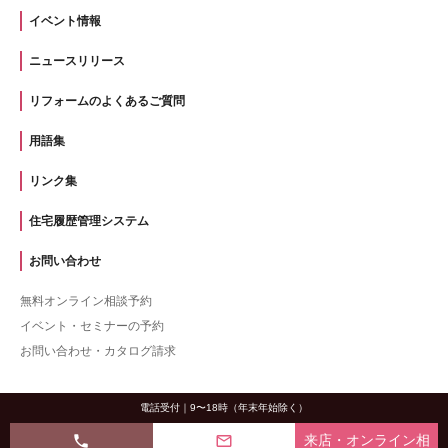
イベント情報
ニュースリリース
リフォームのよくあるご質問
用語集
リンク集
住宅履歴管理システム
お問い合わせ
無料オンライン相談予約
イベント・セミナーの予約
お問い合わせ・カタログ請求
電話受付｜9〜18時（年末年始除く）
phone
mail_outline
来店・オンライン相