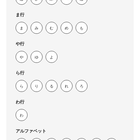
ま行
ま
み
む
め
も
や行
や
ゆ
よ
ら行
ら
り
る
れ
ろ
わ行
わ
アルファベット