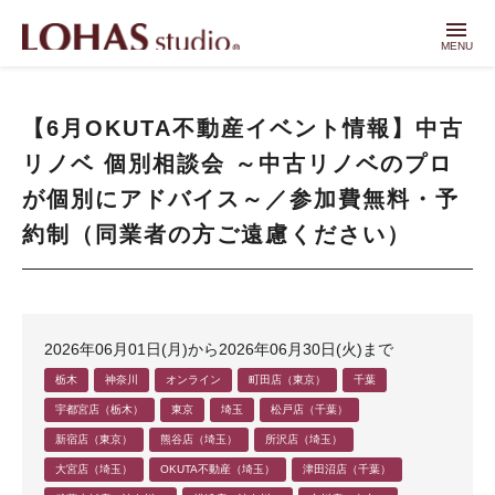
menu
MENU
【6月OKUTA不動産イベント情報】中古
リノベ 個別相談会 ～中古リノベのプロ
が個別にアドバイス～／参加費無料・予
約制（同業者の方ご遠慮ください）
2026年06月01日(月)から2026年06月30日(火)まで
栃木
神奈川
オンライン
町田店（東京）
千葉
宇都宮店（栃木）
東京
埼玉
松戸店（千葉）
新宿店（東京）
熊谷店（埼玉）
所沢店（埼玉）
大宮店（埼玉）
OKUTA不動産（埼玉）
津田沼店（千葉）