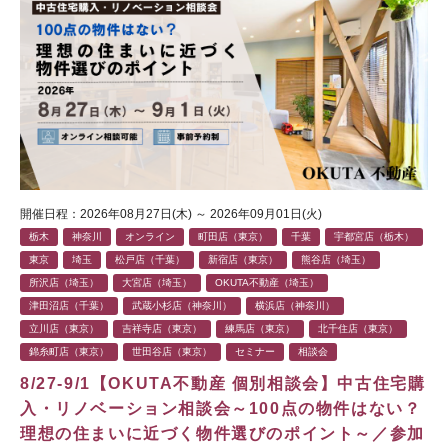
開催日程：2026年08月27日(木) ～ 2026年09月01日(火)
栃木
神奈川
オンライン
町田店（東京）
千葉
宇都宮店（栃木）
東京
埼玉
松戸店（千葉）
新宿店（東京）
熊谷店（埼玉）
所沢店（埼玉）
大宮店（埼玉）
OKUTA不動産（埼玉）
津田沼店（千葉）
武蔵小杉店（神奈川）
横浜店（神奈川）
立川店（東京）
吉祥寺店（東京）
練馬店（東京）
北千住店（東京）
錦糸町店（東京）
世田谷店（東京）
セミナー
相談会
8/27-9/1【OKUTA不動産 個別相談会】中古住宅購
入・リノベーション相談会～100点の物件はない？
理想の住まいに近づく物件選びのポイント～／参加