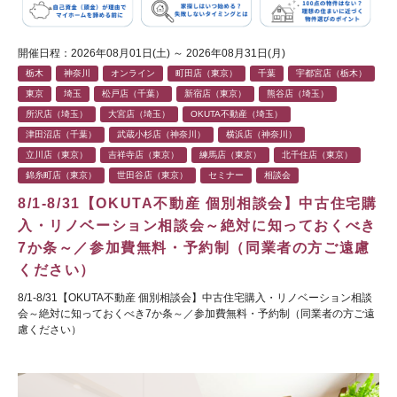
開催日程：2026年08月01日(土) ～ 2026年08月31日(月)
栃木
神奈川
オンライン
町田店（東京）
千葉
宇都宮店（栃木）
東京
埼玉
松戸店（千葉）
新宿店（東京）
熊谷店（埼玉）
所沢店（埼玉）
大宮店（埼玉）
OKUTA不動産（埼玉）
津田沼店（千葉）
武蔵小杉店（神奈川）
横浜店（神奈川）
立川店（東京）
吉祥寺店（東京）
練馬店（東京）
北千住店（東京）
錦糸町店（東京）
世田谷店（東京）
セミナー
相談会
8/1-8/31【OKUTA不動産 個別相談会】中古住宅購
入・リノベーション相談会～絶対に知っておくべき
7か条～／参加費無料・予約制（同業者の方ご遠慮
ください）
8/1-8/31【OKUTA不動産 個別相談会】中古住宅購入・リノベーション相談
会～絶対に知っておくべき7か条～／参加費無料・予約制（同業者の方ご遠
慮ください）