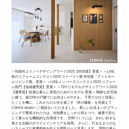
＜性能向上リノベデザインアワード2025【特別賞】受賞＞ ＜LIXIL
秋のリフォームコンテスト2025 ストーリー賞 特別賞「アットホー
ムリビング賞」受賞＞ ＜LIXILメンバーズコンテスト2025 リフォー
ム部門【地域優秀賞】受賞＞ ＜TDYリモデルデザインアワード2025
【優秀賞】快適な暮らし実現のためのリモデル 受賞＞ 閑静な住宅地
に建つ、築23年の戸建てにお住まいのYさま。 子育てがひと段落し
たことを機に、これからの人生を過ごす「終の棲家」を見据えて
LOHAS studioへご相談をいただきました。 新しいお住まいのプラン
ニングで重視されたのは、光熱費をしっかり抑えつつ、健康で安心
して暮らせる機能的な住環境です。 空間づくりには、きれい好きな
奥さま念願のホワイトインテリアを採用。 さらに、行き止まりのな
いスムーズな家事動線を叶える間取りへと見直します。 理想の暮ら