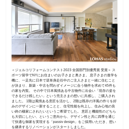
＜ジェルコリフォームコンテスト2023 全国部門別優秀賞 受賞＞ ス
ポーツ留学でNYにお住まいのお子さまと奥さま。 息子さまの進学を
機に、一足先に日本で逆単身赴任中のご主人さまと一緒に住むこと
が決まり、新築・中古を問わずイメージに合う物件を求めて45件も
の家を内覧。 その中で日本風情ある中古物件に出会い「現存の姿を
できるだけ残したい」という売主さまの想いに共感し、ご購入され
ました。 1階は風情ある意匠を活かし、2階は既存の洋風の作りを好
みのデザインに一新することと、住宅性能を向上し、住み心地の良
い終の棲家にされたいというご希望でした。 意匠と機能性のどちら
も大切にしたい、というご意向から、デザイン性と共に四季を通じ
て快適な御家を実現する「passiv design」をご採用いただき、想い
を継承するリノベーションがスタートしました。