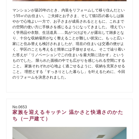
マンションが築20年のとき、内装をリフォームして移り住んだとい
う55㎡のお住まい。 ご夫婦とお子さま、そして猫1匹の暮らしは賑
やかで心地よい一方で、お子さまが成長されるとともに、これまで
の空間の使い方に手狭さを感じるようになってきました。 増えてい
く学用品や衣類、生活道具……気がつけばモノが露出して雑多とな
り、十分な収納場所がなく整えることが難しい状況に。もっと広い
家にと住み替えも検討されましたが、現在の住まいは交通の便がよ
く、学区のことも考えると簡単には手放せません。 そこで辿り着い
た答えが「リノベーションでこの住まいを最大限に活かす」という
ものでした。 限られた面積の中でも広がりを感じられる空間にする
こと。 家族それぞれが心地よく過ごせるように、収納を充実させる
こと。 理想とする「すっきりとした暮らし」を叶えるために、今回
のリフォームを決意されました。
No.0653
家族を迎えるキッチン 温かさと快適さのかた
ち（一戸建て）