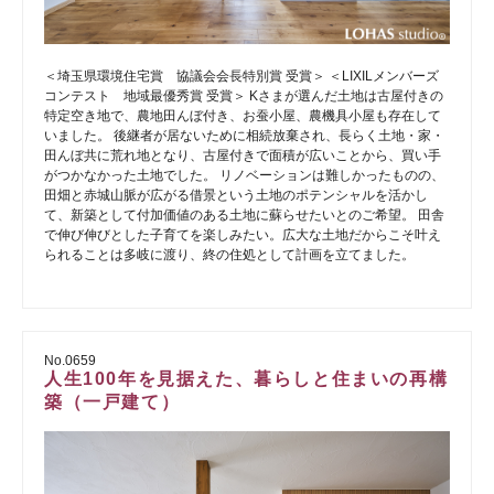
＜埼玉県環境住宅賞 協議会会長特別賞 受賞＞ ＜LIXILメンバーズ
コンテスト 地域最優秀賞 受賞＞ Kさまが選んだ土地は古屋付きの
特定空き地で、農地田んぼ付き、お蚕小屋、農機具小屋も存在して
いました。 後継者が居ないために相続放棄され、長らく土地・家・
田んぼ共に荒れ地となり、古屋付きで面積が広いことから、買い手
がつかなかった土地でした。 リノベーションは難しかったものの、
田畑と赤城山脈が広がる借景という土地のポテンシャルを活かし
て、新築として付加価値のある土地に蘇らせたいとのご希望。 田舎
で伸び伸びとした子育てを楽しみたい。広大な土地だからこそ叶え
られることは多岐に渡り、終の住処として計画を立てました。
No.0659
人生100年を見据えた、暮らしと住まいの再構
築（一戸建て）