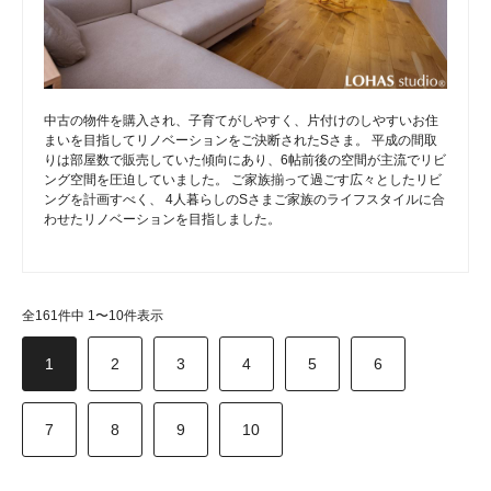
中古の物件を購入され、子育てがしやすく、片付けのしやすいお住
まいを目指してリノベーションをご決断されたSさま。 平成の間取
りは部屋数で販売していた傾向にあり、6帖前後の空間が主流でリビ
ング空間を圧迫していました。 ご家族揃って過ごす広々としたリビ
ングを計画すべく、 4人暮らしのSさまご家族のライフスタイルに合
わせたリノベーションを目指しました。
全161件中 1〜10件表示
1
2
3
4
5
6
7
8
9
10