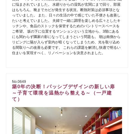
に悩まされていました。 水廻りからの湿気が玄関にまで回り、部屋
はもちろん、靴までカビが発生する状況。断熱対策は必須事項とな
っていました。 また、日々の生活の中で感じていた不便さも改善し
たいと考えていました。 夫婦で一緒に調理を楽しめる広々としたキ
ッチンや、食品のストックを保管するためのパントリースペースを
ご希望。 坂の下に位置するマンションという立地から、3階にある
にも関わらず隣家の影になってしまうという問題も。 朝は南側から
リビングに陽が入らず室内が暗くなってしまうため、光を取り込め
る間取りへの改善も必要です。 これらの課題を解消し快適で明るい
住まいを実現すべく、リノベーションを決意されました。
No.0649
築0年の決断！パッシブデザインの新しい扉
～子育て環境を温熱から整える～（一戸建
て）