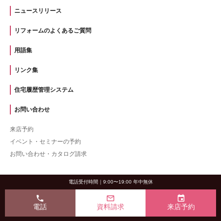
ニュースリリース
リフォームのよくあるご質問
用語集
リンク集
住宅履歴管理システム
お問い合わせ
来店予約
イベント・セミナーの予約
お問い合わせ・カタログ請求
電話受付時間｜9:00〜19:00 年中無休
phone
mail_outline
event
電話
資料請求
来店予約