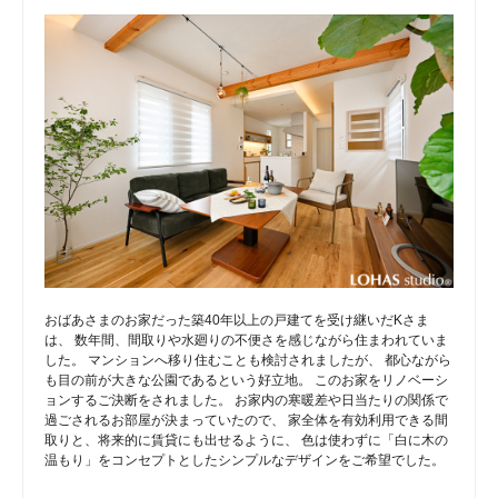
おばあさまのお家だった築40年以上の戸建てを受け継いだKさま
は、 数年間、間取りや水廻りの不便さを感じながら住まわれていま
した。 マンションへ移り住むことも検討されましたが、 都心ながら
も目の前が大きな公園であるという好立地。 このお家をリノベーシ
ョンするご決断をされました。 お家内の寒暖差や日当たりの関係で
過ごされるお部屋が決まっていたので、 家全体を有効利用できる間
取りと、将来的に賃貸にも出せるように、 色は使わずに「白に木の
温もり」をコンセプトとしたシンプルなデザインをご希望でした。