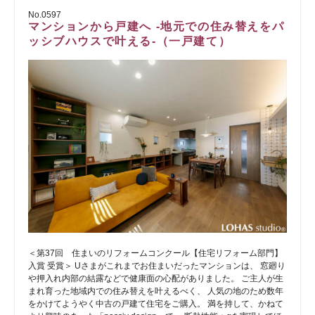
No.0597
マンションから戸建へ -地元での住み替えをパ
ッシブハウスで叶える-（一戸建て）
＜第37回 住まいのリフォームコンクール【住宅リフォーム部門】
入賞 受賞＞ Uさまがこれまでお住まいだったマンションは、 窓廻り
や押入れ内部の結露などで健康面の心配がありました。 ご主人が生
まれ育った地域内での住み替えを叶えるべく、 人気の地のため数年
をかけてようやく中古の戸建て住宅をご購入。 満を持して、かねて