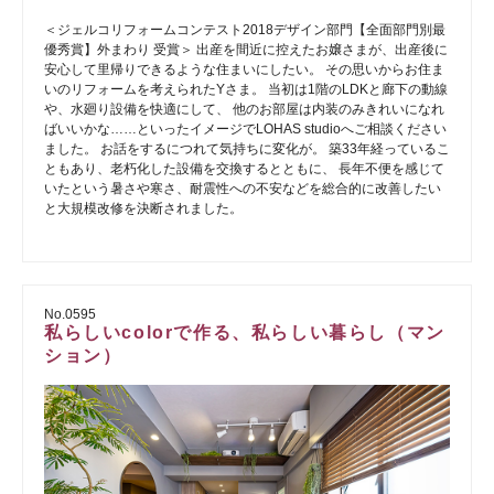
＜ジェルコリフォームコンテスト2018デザイン部門【全面部門別最
優秀賞】外まわり 受賞＞ 出産を間近に控えたお嬢さまが、出産後に
安心して里帰りできるような住まいにしたい。 その思いからお住ま
いのリフォームを考えられたYさま。 当初は1階のLDKと廊下の動線
や、水廻り設備を快適にして、 他のお部屋は内装のみきれいになれ
ばいいかな……といったイメージでLOHAS studioへご相談ください
ました。 お話をするにつれて気持ちに変化が。 築33年経っているこ
ともあり、老朽化した設備を交換するとともに、 長年不便を感じて
いたという暑さや寒さ、耐震性への不安などを総合的に改善したい
と大規模改修を決断されました。
No.0595
私らしいcolorで作る、私らしい暮らし（マン
ション）