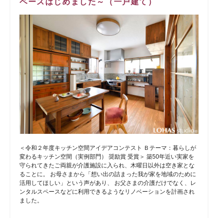
ペースはじめました～（一戸建て）
＜令和２年度キッチン空間アイデアコンテスト Ｂテーマ：暮らしが
変わるキッチン空間（実例部門） 奨励賞 受賞＞ 築50年近い実家を
守られてきたご両親が介護施設に入られ、木曜日以外は空き家とな
ることに。 お母さまから「想い出の詰まった我が家を地域のために
活用してほしい」という声があり、 お父さまの介護だけでなく、レ
ンタルスペースなどに利用できるようなリノベーションを計画され
ました。