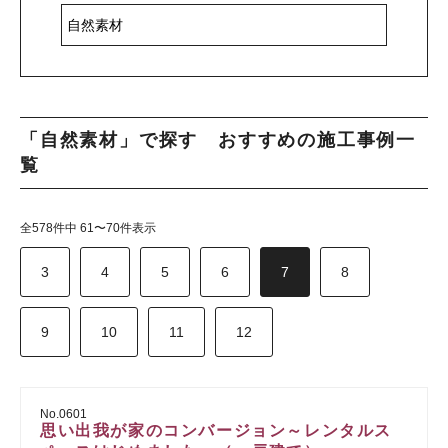
「自然素材」で探す おすすめの施工事例一
覧
全578件中 61〜70件表示
3
4
5
6
7
8
9
10
11
12
No.0601
思い出我が家のコンバージョン～レンタルス