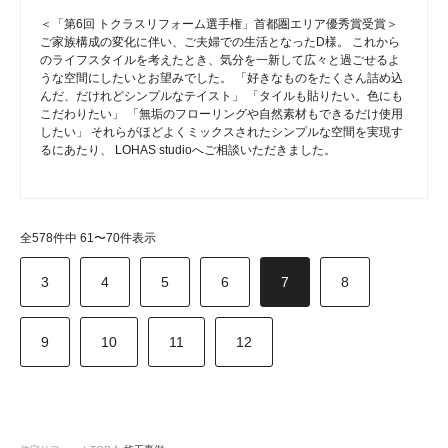
＜「第6回 トクラスリフォーム選手権」首都圏エリア優秀賞受賞＞
ご家族構成の変化に伴い、ご夫婦での生活となったD様。 これから
のライフスタイルを考えたとき、気分を一新して広々と過ごせるよ
うな空間にしたいとお望みでした。 「好きなものをたくさん詰め込
んだ、だけれどシンプルなテイスト」 「タイルも貼りたい。色にも
こだわりたい」 「無垢のフローリングや自然素材もできるだけ使用
したい」 それらがほどよくミックスされたシンプルな空間を実現す
るにあたり、 LOHAS studioへご相談いただきました。
全578件中 61〜70件表示
3
4
5
6
7
8
9
10
11
12